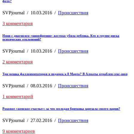
фото?
SVPjournal
/
10.03.2016
/
Происшествия
3 комментария
Няня с диагнозом «шизофрения» жестоко убила ребенка. Кто в группе риска
психических отклонений?
SVPjournal
/
10.03.2016
/
Происшествия
2 комментария
Три мешка фаллоимитаторов в подарок к 8 Марта? В Алматы ограблен секс-шоп
SVPjournal
/
08.03.2016
/
Происшествия
1 комментарий
Роковое «женское счастье»: за что молодая британка зарезала своего парня?
SVPjournal
/
27.02.2016
/
Происшествия
9 комментариев