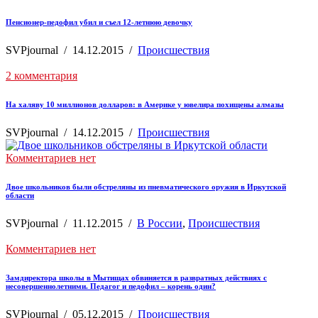
Пенсионер-педофил убил и съел 12-летнюю девочку
SVPjournal
/
14.12.2015
/
Происшествия
2 комментария
На халяву 10 миллионов долларов: в Америке у ювелира похищены алмазы
SVPjournal
/
14.12.2015
/
Происшествия
Комментариев нет
Двое школьников были обстреляны из пневматического оружия в Иркутской
области
SVPjournal
/
11.12.2015
/
В России
,
Происшествия
Комментариев нет
Замдиректора школы в Мытищах обвиняется в развратных действиях с
несовершеннолетними. Педагог и педофил – корень один?
SVPjournal
/
05.12.2015
/
Происшествия