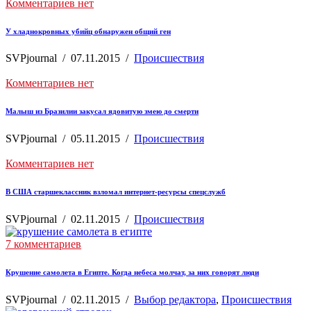
Комментариев нет
У хладнокровных убийц обнаружен общий ген
SVPjournal
/
07.11.2015
/
Происшествия
Комментариев нет
Малыш из Бразилии закусал ядовитую змею до смерти
SVPjournal
/
05.11.2015
/
Происшествия
Комментариев нет
В США старшеклассник взломал интернет-ресурсы спецслужб
SVPjournal
/
02.11.2015
/
Происшествия
7 комментариев
Крушение самолета в Египте. Когда небеса молчат, за них говорят люди
SVPjournal
/
02.11.2015
/
Выбор редактора
,
Происшествия