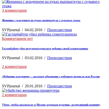
3 комментария
Женщина с младенцем на руках выпрыгнула с седьмого этажа
SVPjournal
/
04.02.2016
/
Происшествия
Комментариев нет
Гастарбайтер убил полуторагодовалого ребенка своей сожительницы
SVPjournal
/
03.02.2016
/
Происшествия
2 комментария
«Избиение младенцев» – жестокое обращение с ребенком потрясло всю Россию
SVPjournal
/
29.01.2016
/
Происшествия
2 комментария
Убить, чтобы выспаться: в Москве задержан мужчина, застреливший женщину