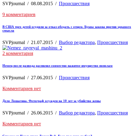
SVPjournal
/
08.08.2015
/
Происшествия
9 комментариев
В США трех детей осудили за отказ обедать с отцом. Буква закона против здравого
смысла
SVPjournal
/
21.07.2015
/
Выбор редактора
,
Происшествия
2 комментария
Немец после развода распилил совместно нажитое имущество пополам
SVPjournal
/
27.06.2015
/
Происшествия
Комментариев нет
Дело Лошагина. Фотограф осужден на 10 лет за убийство жены
SVPjournal
/
26.06.2015
/
Выбор редактора
,
Происшествия
Комментариев нет
Стрелок из Чарльстона Дилан Руф. Был ли у него выбор?