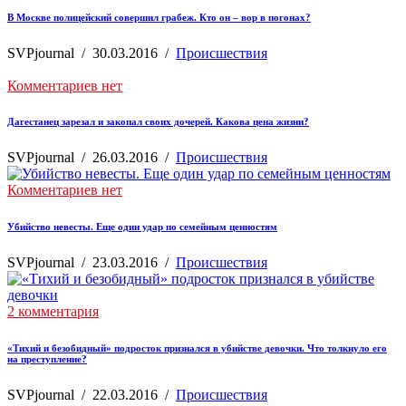
В Москве полицейский совершил грабеж. Кто он – вор в погонах?
SVPjournal
/
30.03.2016
/
Происшествия
Комментариев нет
Дагестанец зарезал и закопал своих дочерей. Какова цена жизни?
SVPjournal
/
26.03.2016
/
Происшествия
Комментариев нет
Убийство невесты. Еще один удар по семейным ценностям
SVPjournal
/
23.03.2016
/
Происшествия
2 комментария
«Тихий и безобидный» подросток признался в убийстве девочки. Что толкнуло его
на преступление?
SVPjournal
/
22.03.2016
/
Происшествия