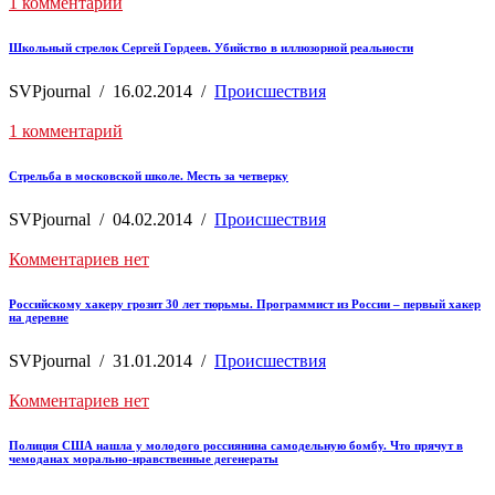
1 комментарий
Школьный стрелок Сергей Гордеев. Убийство в иллюзорной реальности
SVPjournal
/
16.02.2014
/
Происшествия
1 комментарий
Стрельба в московской школе. Месть за четверку
SVPjournal
/
04.02.2014
/
Происшествия
Комментариев нет
Российскому хакеру грозит 30 лет тюрьмы. Программист из России – первый хакер
на деревне
SVPjournal
/
31.01.2014
/
Происшествия
Комментариев нет
Полиция США нашла у молодого россиянина самодельную бомбу. Что прячут в
чемоданах морально-нравственные дегенераты