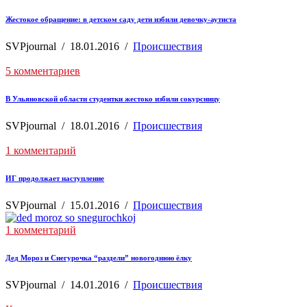
Жестокое обращение: в детском саду дети избили девочку-аутиста
SVPjournal
/
18.01.2016
/
Происшествия
5 комментариев
В Ульяновской области студентки жестоко избили сокурсницу
SVPjournal
/
18.01.2016
/
Происшествия
1 комментарий
ИГ продолжает наступление
SVPjournal
/
15.01.2016
/
Происшествия
1 комментарий
Дед Мороз и Снегурочка “раздели” новогоднюю ёлку
SVPjournal
/
14.01.2016
/
Происшествия