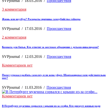
SVPjournal
/
18.03.2016
/
Происшествия
3 комментария
Жизнь или ноутбук? Раскрыты причины самоубийства геймера
SVPjournal
/
17.03.2016
/
Происшествия
2 комментария
Комната для битья. Кто ответит за жестокое обращение с детьми-инвалидами?
SVPjournal
/
12.03.2016
/
Происшествия
Комментариев нет
Пилот угрожал разбить самолет, если жена уйдет. Шантажировал или действительно
мог?
SVPjournal
/
11.03.2016
/
Происшествия
Комментариев нет
В Петербурге мужчина сорвался с крыши из-за селфи. Кто рискует жизнью ради