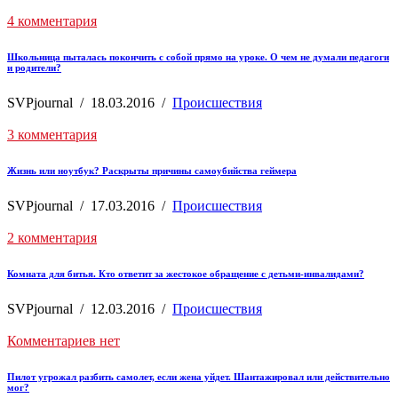
4 комментария
Школьница пыталась покончить с собой прямо на уроке. О чем не думали педагоги
и родители?
SVPjournal
/
18.03.2016
/
Происшествия
3 комментария
Жизнь или ноутбук? Раскрыты причины самоубийства геймера
SVPjournal
/
17.03.2016
/
Происшествия
2 комментария
Комната для битья. Кто ответит за жестокое обращение с детьми-инвалидами?
SVPjournal
/
12.03.2016
/
Происшествия
Комментариев нет
Пилот угрожал разбить самолет, если жена уйдет. Шантажировал или действительно
мог?