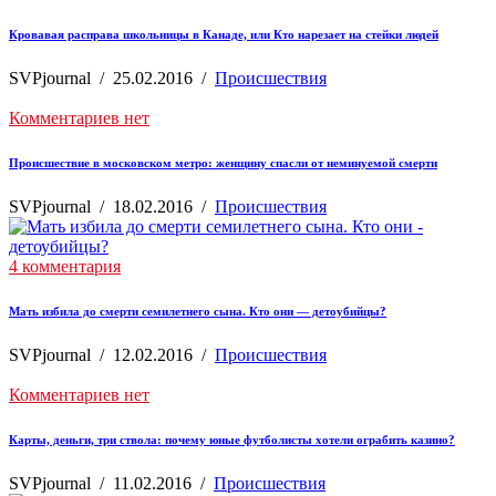
Кровавая расправа школьницы в Канаде, или Кто нарезает на стейки людей
SVPjournal
/
25.02.2016
/
Происшествия
Комментариев нет
Происшествие в московском метро: женщину спасли от неминуемой смерти
SVPjournal
/
18.02.2016
/
Происшествия
4 комментария
Мать избила до смерти семилетнего сына. Кто они — детоубийцы?
SVPjournal
/
12.02.2016
/
Происшествия
Комментариев нет
Карты, деньги, три ствола: почему юные футболисты хотели ограбить казино?
SVPjournal
/
11.02.2016
/
Происшествия