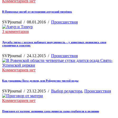
Комментариев нет
В Приморье погиб от истощения амурский тигрёнок
SVPjournal
/
08.01.2016
/
Происшествия
3 комментария
Дружба тигра с козлом набирает популярность – у животных появились свои
странички в соцсетях
SVPjournal
/
24.12.2015
/
Происшествия
Комментариев нет
Как украинцы Бога делили, или Рейдерство чистой воды
SVPjournal
/
23.12.2015
/
Выбор редактора
,
Происшествия
Комментариев нет
Приговор от матери: женщина сама привела сына-грабителя в полицию