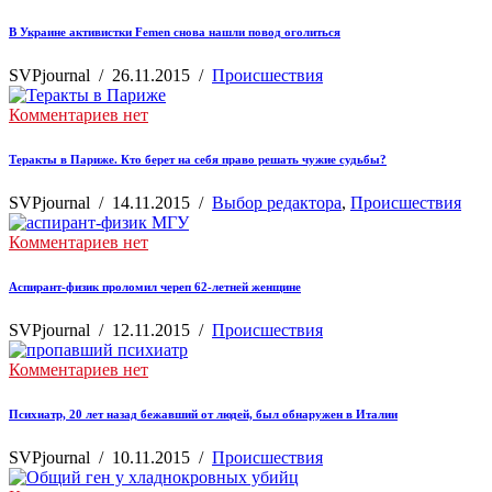
В Украине активистки Femen снова нашли повод оголиться
SVPjournal
/
26.11.2015
/
Происшествия
Комментариев нет
Теракты в Париже. Кто берет на себя право решать чужие судьбы?
SVPjournal
/
14.11.2015
/
Выбор редактора
,
Происшествия
Комментариев нет
Аспирант-физик проломил череп 62-летней женщине
SVPjournal
/
12.11.2015
/
Происшествия
Комментариев нет
Психиатр, 20 лет назад бежавший от людей, был обнаружен в Италии
SVPjournal
/
10.11.2015
/
Происшествия