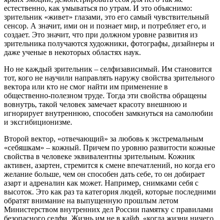
естественно, как умываться по утрам. И это объяснимо:
зрительник «живет» глазами, это его самый чувствительный
сенсор. А значит, ими он и познает мир, и потребляет его, и
создает. Это значит, что при должном уровне развития из
зрительника получаются художники, фотографы, дизайнеры и
даже ученые в некоторых областях наук.
Но не каждый зрительник – селфизависимый. Им становится
тот, кого не научили направлять наружу свойства зрительного
вектора или кто не смог найти им применение в
общественно-полезном труде. Тогда эти свойства обращены
вовнутрь, такой человек замечает красоту внешнюю и
игнорирует внутреннюю, способен замкнуться на самолюбии
и эксгибиционизме.
Второй вектор, «отвечающий» за любовь к экстремальным
«себяшкам» – кожный. Причем по уровню развитости кожные
свойства в человеке эквивалентны зрительным. Кожник
активен, азартен, стремится к смене впечатлений, но когда его
желание больше, чем он способен дать себе, то он добирает
азарт и адреналин как может. Например, снимками себя с
высоток. Это как раз та категория людей, которые последними
обратят внимание на выпущенную прошлым летом
Министерством внутренних дел России памятку с правилами
безопасного селфи. Жизнь им не в кайф, «когда жизни ничего