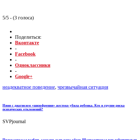
5/5 - (3 голоса)
Поделиться:
Вконтакте
-
Facebook
-
Одноклассники
-
Google+
неадекватное поведение
,
чрезвычайная ситуация
Няня с диагнозом «шизофрения» жестоко убила ребенка. Кто в группе риска
психических отклонений?
SVPjournal
Пилот угрожал разбить самолет, если жена уйдет. Шантажировал или действительно