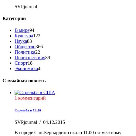
SVPjournal
Категории
В мире
94
Культура
122
Наука
83
Общество
366
Политика
22
Происшествия
89
Спорт
18
Экономика
4
Случайная новость
1 комментарий
Стрельба в США
SVPjournal
/
04.12.2015
В городе Сан-Бернардино около 11:00 по местному