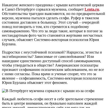
Накануне женского праздника с крыши католической церкви
в Санкт-Петербурге сорвался мужчина, сообщает
Lenta.ru
.
Обстоятельства трагедии выясняются, но по предварительной
версии, мужчина пытался сделать селфи. Руфер в тяжелом
состоянии доставлен в больницу. Этот случай – очередной
повод поговорить о том, кто стремится к подобному
самовыражению. Что это за люди такие, которые в погоне за
нестандартным фото часто становятся жертвами несчастных
случаев, объясняет Системно-векторная психология Юрия
Бурлана.
Подростки с неустойчивой психикой? Нарциссы, эгоисты и
эксгибиционисты? Зависимые от самолюбования? Или
нашедшие единственно доступный способ самовыражения,
чтобы утвердиться в обществе? Американские психиатры
признают селфиманию психическим заболеванием, но не все
с ними согласны. Пока врачи и ученые спорят, что это за
явление – селфизавимость, Системно-векторная психология
Юрия Бурлана объясняет этот феномен.
Каждый любитель селфи несет в себе зрительное стремление
быть в центре внимания, он буквально наполнен жаждой
ярких эмоций, демонстрировать себя для него так же