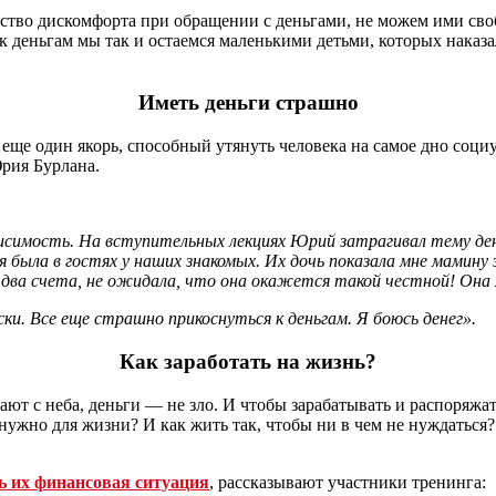
вство дискомфорта при обращении с деньгами, не можем ими сво
 деньгам мы так и остаемся маленькими детьми, которых наказа
Иметь деньги страшно
еще один якорь, способный утянуть человека на самое дно соци
рия Бурлана.
зависимость. На вступительных лекциях Юрий затрагивал тему де
ыла в гостях у наших знакомых. Их дочь показала мне мамину зан
 два счета, не ожидала, что она окажется такой честной! Она 
ки. Все еще страшно прикоснуться к деньгам. Я боюсь денег».
Как заработать на жизнь?
дают с неба, деньги — не зло. И чтобы зарабатывать и распоряжа
бе нужно для жизни? И как жить так, чтобы ни в чем не нуждатьс
ь их финансовая ситуация
, рассказывают участники тренинга: