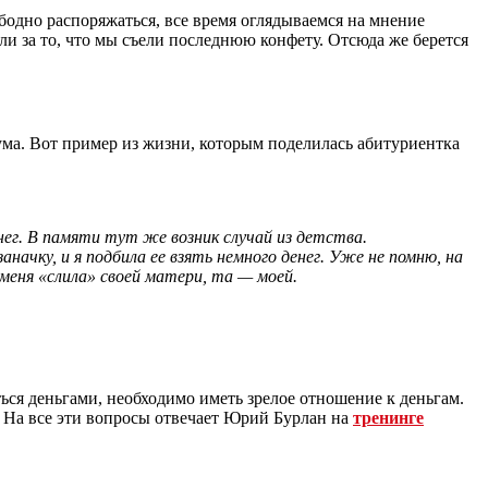
бодно распоряжаться, все время оглядываемся на мнение
ли за то, что мы съели последнюю конфету. Отсюда же берется
ума. Вот пример из жизни, которым поделилась абитуриентка
нег. В памяти тут же возник случай из детства.
ачку, и я подбила ее взять немного денег. Уже не помню, на
меня «слила» своей матери, та — моей.
ться деньгами, необходимо иметь зрелое отношение к деньгам.
я? На все эти вопросы отвечает Юрий Бурлан на
тренинге