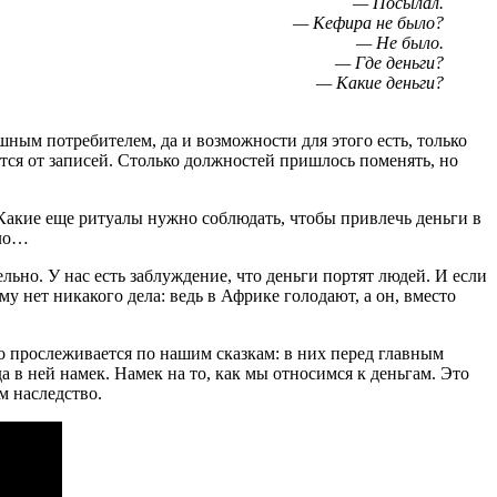
— Посылал.
— Кефира не было?
— Не было.
— Где деньги?
— Какие деньги?
ным потребителем, да и возможности для этого есть, только
тся от записей. Столько должностей пришлось поменять, но
Какие еще ритуалы нужно соблюдать, чтобы привлечь деньги в
зло…
ьно. У нас есть заблуждение, что деньги портят людей. И если
 нет никакого дела: ведь в Африке голодают, а он, вместо
шо прослеживается по нашим сказкам: в них перед главным
да в ней намек. Намек на то, как мы относимся к деньгам. Это
м наследство.