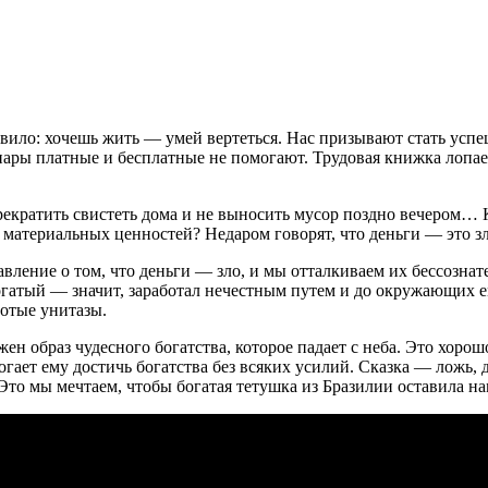
ило: хочешь жить — умей вертеться. Нас призывают стать успеш
инары платные и бесплатные не помогают. Трудовая книжка лопае
рекратить свистеть дома и не выносить мусор поздно вечером… 
т материальных ценностей? Недаром говорят, что деньги — это 
ение о том, что деньги — зло, и мы отталкиваем их бессознател
гатый — значит, заработал нечестным путем и до окружающих ему
лотые унитазы.
жен образ чудесного богатства, которое падает с неба. Это хоро
огает ему достичь богатства без всяких усилий. Сказка — ложь, 
 Это мы мечтаем, чтобы богатая тетушка из Бразилии оставила на