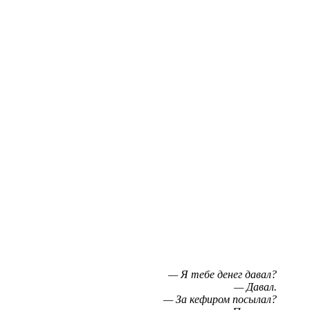
— Я тебе денег давал?
— Давал.
— За кефиром посылал?