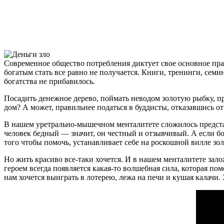
Современное общество потребления диктует свое основное прав
богатым стать все равно не получается. Книги, тренинги, сем
богатства не прибавилось.
Посадить денежное дерево, поймать неводом золотую рыбку, п
дом? А может, правильнее податься в буддисты, отказавшись о
В нашем уретрально-мышечном менталитете сложилось представл
человек бедный — значит, он честный и отзывчивый. А если бо
того чтобы помочь, устанавливает себе на роскошной вилле зо
Но жить красиво все-таки хочется. И в нашем менталитете зало
героем всегда появляется какая-то волшебная сила, которая пом
нам хочется выиграть в лотерею, лежа на печи и кушая калачи.