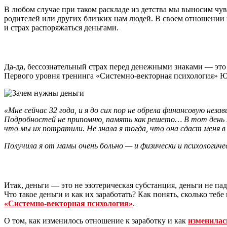
В любом случае при таком раскладе из детства мы выносим чу
родителей или других близких нам людей. В своем отношении к
и страх распоряжаться деньгами.
Да-да, бессознательный страх перед денежными знаками — это 
Первого уровня тренинга «Системно-векторная психология» Ю
«Мне сейчас 32 года, и я до сих пор не обрела финансовую не
Подробностей не припомню, память как решето… В тот день я б
что мы их потратили. Не знала я тогда, что она сдаст меня в
Получила я от мамы очень больно — и физически и психологичес
Итак, деньги — это не эзотерическая субстанция, деньги не па
Что такое деньги и как их заработать? Как понять, сколько те
«Системно-векторная психология»
.
О том, как изменилось отношение к заработку и как
изменилас