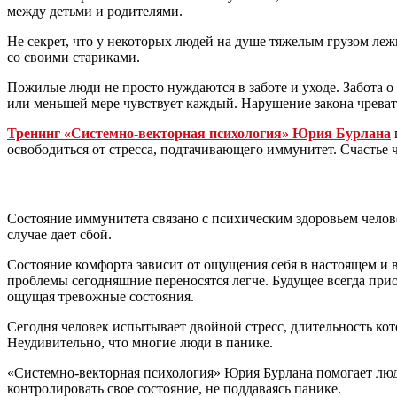
между детьми и родителями.
Не секрет, что у некоторых людей на душе тяжелым грузом леж
со своими стариками.
Пожилые люди не просто нуждаются в заботе и уходе. Забота о 
или меньшей мере чувствует каждый. Нарушение закона чрева
Тренинг «Системно-векторная психология» Юрия Бурлана
освободиться от стресса, подтачивающего иммунитет. Счастье
Состояние иммунитета связано с психическим здоровьем челов
случае дает сбой.
Состояние комфорта зависит от ощущения себя в настоящем и в
проблемы сегодняшние переносятся легче. Будущее всегда прио
ощущая тревожные состояния.
Сегодня человек испытывает двойной стресс, длительность кото
Неудивительно, что многие люди в панике.
«Системно-векторная психология» Юрия Бурлана помогает людя
контролировать свое состояние, не поддаваясь панике.