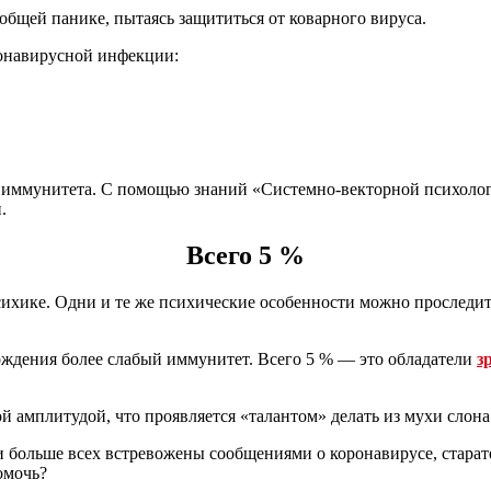
общей панике, пытаясь защититься от коварного вируса.
ронавирусной инфекции:
ия иммунитета. С помощью знаний «Системно-векторной психоло
.
Всего 5 %
сихике. Одни и те же психические особенности можно проследить
ождения более слабый иммунитет. Всего 5 % — это обладатели
з
амплитудой, что проявляется «талантом» делать из мухи слона
ни больше всех встревожены сообщениями о коронавирусе, стар
омочь?