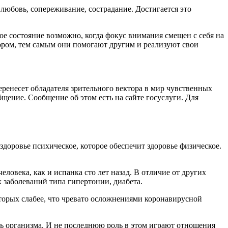
к любовь, сопереживание, сострадание. Достигается это
е состояние возможно, когда фокус внимания смещен с себя на
ром, тем самым они помогают другим и реализуют свои
ренесет обладателя зрительного вектора в мир чувственных
ние. Сообщение об этом есть на сайте госуслуги. Для
здоровье психическое, которое обеспечит здоровье физическое.
овека, как и испанка сто лет назад. В отличие от других
 заболеваний типа гипертонии, диабета.
орых слабее, что чревато осложнениями коронавирусной
ть организма. И не последнюю роль в этом играют отношения