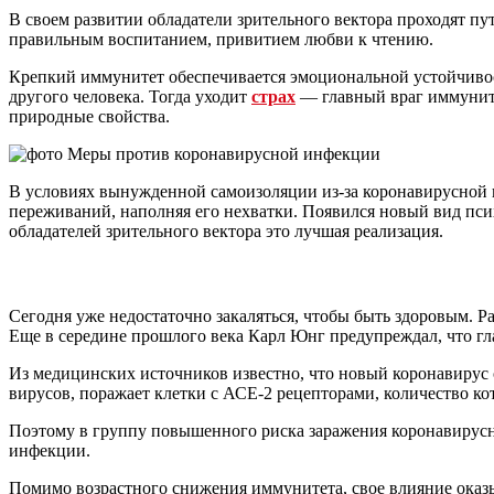
В своем развитии обладатели зрительного вектора проходят путь
правильным воспитанием, привитием любви к чтению.
Крепкий иммунитет обеспечивается эмоциональной устойчивост
другого человека. Тогда уходит
страх
— главный враг иммуните
природные свойства.
В условиях вынужденной самоизоляции из-за коронавирусной и
переживаний, наполняя его нехватки. Появился новый вид пс
обладателей зрительного вектора это лучшая реализация.
Сегодня уже недостаточно закаляться, чтобы быть здоровым. Ра
Еще в середине прошлого века Карл Юнг предупреждал, что гл
Из медицинских источников известно, что новый коронавирус о
вирусов, поражает клетки с АСЕ-2 рецепторами, количество ко
Поэтому в группу повышенного риска заражения коронавирусн
инфекции.
Помимо возрастного снижения иммунитета, свое влияние ока