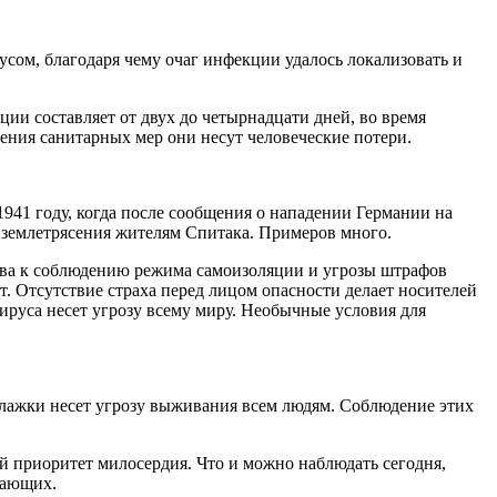
сом, благодаря чему очаг инфекции удалось локализовать и
и составляет от двух до четырнадцати дней, во время
дения санитарных мер они несут человеческие потери.
1941 году, когда после сообщения о нападении Германии на
т землетрясения жителям Спитака. Примеров много.
ства к соблюдению режима самоизоляции и угрозы штрафов
т. Отсутствие страха перед лицом опасности делает носителей
ируса несет угрозу всему миру. Необычные условия для
 флажки несет угрозу выживания всем людям. Соблюдение этих
ый приоритет милосердия. Что и можно наблюдать сегодня,
жающих.