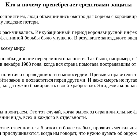
Кто и почему пренебрегает средствами защиты
сприятием, люди объединились быстро для борьбы с коронавиру
у людские потери.
 раскачивались. Инкубационный период коронавирусной инфекци
эффективной борьбы было упущено. В результате запоздалого вве
 всему миру.
рно объединение перед лицом опасности. Так было, например, в 
 декабре 1988 года, когда вся страна помогала пострадавшим о
ько понятия о справедливости и милосердии. Призывы правитель
ти закон и похвастаться перед другими. И даже смерть не пугае
, когда нужно бравировать своей храбростью. Эпидемия коронав
мы проиграем. Это тот случай, когда рывок за ограничительные
ании вида, всех и каждого в отдельности.
 ответственность за близких и более слабых, проявить ментальн
и прислушиваются, когда им говорят, что нужно думать об окру