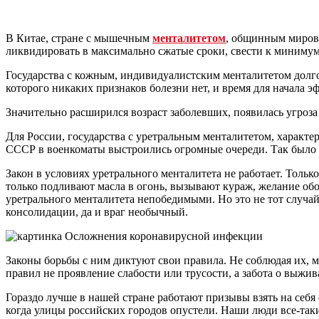
В Китае, стране с мышечным
менталитетом
, общинным мирово
ликвидировать в максимально сжатые сроки, свести к минимум
Государства с кожным, индивидуалистским менталитетом долго
которого никаких признаков болезни нет, и время для начала 
Значительно расширился возраст заболевших, появилась угроза
Для России, государства с уретральным менталитетом, характе
СССР в военкоматы выстроились огромные очереди. Так было в
Закон в условиях уретрального менталитета не работает. Тол
только подливают масла в огонь, вызывают кураж, желание обой
уретрального менталитета непобедимыми. Но это не тот случай
консолидации, да и враг необычный.
Законы борьбы с ним диктуют свои правила. Не соблюдая их, 
правил не проявление слабости или трусости, а забота о выжив
Гораздо лучше в нашей стране работают призывы взять на себя
когда улицы российских городов опустели. Наши люди все-так