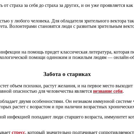
 от страха за себя до страха за других, и он уже проявляется ка
ью у любого человека. Для обладателя зрительного вектора тако
та. Волонтерами становятся люди с развитым зрительным векто
нфекции на помощь придет классическая литература, которая пе
ихологической помощи одиноким и пожилым людям — онлайн-обще
Забота о стариках
стет объем психики, растут желания, и на первое место выходит 
авной опасностью для человечества является
незнание себя
.
бладает двумя особенностями. Он незнаком иммунной системе чел
торых растет с возрастом и при наличии возрастных хронических
ой инфекцией попадают люди старшего возраста, иммунитет кот
зывает
стресс
, который значительно подтачивает сопротивляемос