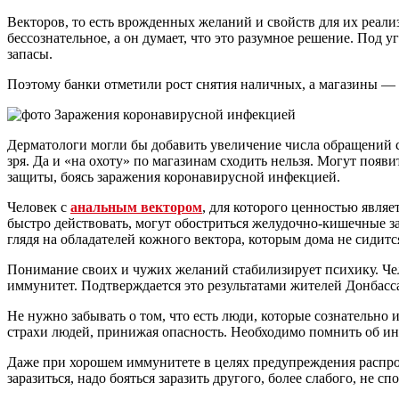
Векторов, то есть врожденных желаний и свойств для их реализ
бессознательное, а он думает, что это разумное решение. Под
запасы.
Поэтому банки отметили рост снятия наличных, а магазины —
Дерматологи могли бы добавить увеличение числа обращений с
зря. Да и «на охоту» по магазинам сходить нельзя. Могут появ
защиты, боясь заражения коронавирусной инфекцией.
Человек с
анальным вектором
, для которого ценностью являе
быстро действовать, могут обостриться желудочно-кишечные за
глядя на обладателей кожного вектора, которым дома не сидитс
Понимание своих и чужих желаний стабилизирует психику. Чел
иммунитет. Подтверждается это результатами жителей Донбасс
Не нужно забывать о том, что есть люди, которые сознательно 
страхи людей, принижая опасность. Необходимо помнить об 
Даже при хорошем иммунитете в целях предупреждения распро
заразиться, надо бояться заразить другого, более слабого, не 