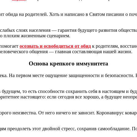
ит обида на родителей. Хоть и написано в Святом писании о по
слабых слоях населения — гарантия будущего развития общества.
то плохим жизненным сценарием.
помогает
осознать и освободиться от обид
к родителям, восста
 человеческого общения — главная составляющая нашей жизни.
Основа крепкого иммунитета
ека. На первом месте ощущение защищенности и безопасности. Е
 будущем, то есть способности сохранить себя в настоящем и б
ритетнее настоящего: если сегодня все хорошо, а будущее неопр
рого неизвестна. От него ничего не зависит. Коронавирус коваре
м преодолеть этот двойной стресс, сохранив самообладание. П