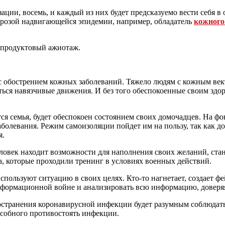
ации, восемь, и каждый из них будет предсказуемо вести себя в
 угрозой надвигающейся эпидемии, например, обладатель
кожного
 продуктовый ажиотаж.
 обострением кожных заболеваний. Тяжело людям с кожным вект
иться навязчивые движения. И без того обеспокоенные своим здо
тся семья, будет обеспокоен состоянием своих домочадцев. На ф
болевания. Режим самоизоляции пойдет им на пользу, так как до
я.
овек находит возможности для наполнения своих желаний, стан
а, которые проходили тренинг в условиях военных действий.
используют ситуацию в своих целях. Кто-то нагнетает, создает ф
информационной войне и анализировать всю информацию, довер
странения коронавирусной инфекции будет разумным соблюдать 
способного противостоять инфекции.