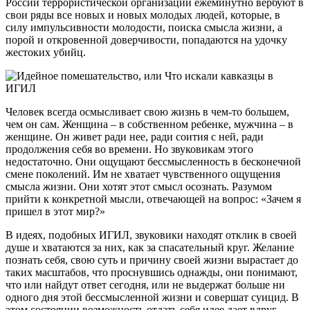
России террористической организации ежеминутно вербуют в
свои ряды все новых и новых молодых людей, которые, в
силу импульсивности молодости, поиска смысла жизни, а
порой и откровенной доверчивости, попадаются на удочку
жестоких убийц.
Человек всегда осмысливает свою жизнь в чем-то большем,
чем он сам. Женщина – в собственном ребенке, мужчина – в
женщине. Он живет ради нее, ради соития с ней, ради
продолжения себя во времени. Но звуковикам этого
недостаточно. Они ощущают бессмысленность в бесконечной
смене поколений. Им не хватает чувственного ощущения
смысла жизни. Они хотят этот смысл осознать. Разумом
прийти к конкретной мысли, отвечающей на вопрос: «Зачем я
пришел в этот мир?»
В идеях, подобных ИГИЛ, звуковики находят отклик в своей
душе и хватаются за них, как за спасательный круг. Желание
познать себя, свою суть и причину своей жизни вырастает до
таких масштабов, что проснувшись однажды, они понимают,
что или найдут ответ сегодня, или не выдержат больше ни
одного дня этой бессмысленной жизни и совершат суицид. В
этом состоянии возможность отдать себя идее дает вдруг