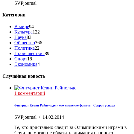
SVPjournal
Категории
В мире
94
Культура
122
Наука
83
Общество
366
Политика
22
Происшествия
89
Спорт
18
Экономика
4
Случайная новость
1 комментарий
Фигурист Кевин Рейнольдс и его японские фанаты. Секрет успеха
SVPjournal
/
14.02.2014
Те, кто пристально следит за Олимпийскими играми в
Сочи, не могли не обратить внимания на юного