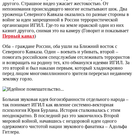
другого. Страшное видео ужасает жестокостью. От
непонимания происходящего многие испытывают шок. Два
уроженца Северного Кавказа оказались по разные стороны в
войне за идеи запрещенной в России террористической
организации ИГИЛ. Где-то на земле иракской один из них
казнит другого, снимая это на камеру (Говорит и показывает
Первый канал
)
Оба – граждане России, оба ушли на Ближний восток с
Северного Кавказа. Один – воевать и убивать, второй –
помогать российским спецслужбам отслеживать террористов
и возвращать на родину тех, кто обманулся идеями ИГИЛ. За
это второй и был наказан первым, который хладнокровно
перед лицом многомиллионного зрителя перерезал недавнему
земляку горло.
Больная звуковая идея богоизбранности отдельного народа –
так понимает ИГИЛ как явление системно-векторная
психология Юрия Бурлана. История сталкивалась с этим
неоднократно. В последний раз это закончилось Второй
мировой войной, начавшись с нездоровой идеи одного
одержимого чистотой нации звукового фанатика – Адольфа
Гитлера.