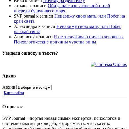
Вика
к записи
Почему раздели елку
татьяна
к записи
Обида на жизнь: соляной столб
посреди бушующего моря
SVPjournal
к записи
Ненавижу свою мать, или Побег на
край света
Александра
к записи
Ненавижу свою мать, или Побег
на край света
Анастасия
к записи
Я не заслуживаю ничего хорошего.
Психологические причины чувства вины
Увидели ошибку в тексте?
Архив
Архив
Карта сайта
О проекте
SVP Journal – портал независимых экспертов, психологов и
системно мыслящих людей, которым есть, что сказать.
Единственный новостной сайт, который освещает события на