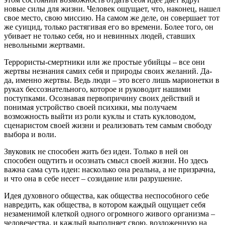
новые силы для жизни. Человек ощущает, что, наконец, нашел
свое место, свою миссию. На самом же деле, он совершает тот
же суицид, только растягивая его во времени. Более того, он
убивает не только себя, но и невинных людей, ставших
невольными жертвами.
Террористы-смертники или же простые убийцы – все они
жертвы незнания самих себя и природы своих желаний. Да-
да, именно жертвы. Ведь люди – это всего лишь марионетки в
руках бессознательного, которое и руководит нашими
поступками. Осознавая первопричину своих действий и
понимая устройство своей психики, мы получаем
возможность выйти из роли куклы и стать кукловодом,
сценаристом своей жизни и реализовать тем самым свободу
выбора и воли.
Звуковик не способен жить без идеи. Только в ней он
способен ощутить и осознать смысл своей жизни. Но здесь
важна сама суть идеи: насколько она реальна, а не призрачна,
и что она в себе несет – созидание или разрушение.
Идея духовного общества, как общества неспособного себе
навредить, как общества, в котором каждый ощущает себя
незаменимой клеткой одного огромного живого организма –
человечества, и каждый выполняет свою, возложенную на