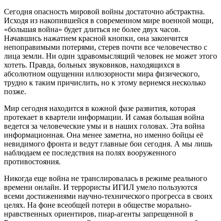
Сегодня опасность мировой войны достаточно абстрактна.
Исходя из накопившейся в современном мире военной мощи,
«большая война» будет длиться не более двух часов.
Начавшись нажатием красной кнопки, она закончится
непоправимыми потерями, стерев почти все человечество с
лица земли. Ни один здравомыслящий человек не может этого
хотеть. Правда, больных звуковиков, находящихся в
абсолютном ощущении иллюзорности мира физического,
трудно к таким причислить, но к этому вернемся несколько
позже.
Мир сегодня находится в кожной фазе развития, которая
протекает в квартели информации. И самая большая война
ведется за человеческие умы и в наших головах. Эта война
информационная. Она менее заметна, но именно бойцы её
невидимого фронта и ведут главные бои сегодня. А мы лишь
наблюдаем ее последствия на полях вооруженного
противостояния.
Никогда еще война не транслировалась в режиме реального
времени онлайн. И террористы ИГИЛ умело пользуются
всеми достижениями научно-технического прогресса в своих
целях. На фоне всеобщей потери в обществе морально-
нравственных ориентиров, пиар-агенты запрещенной в