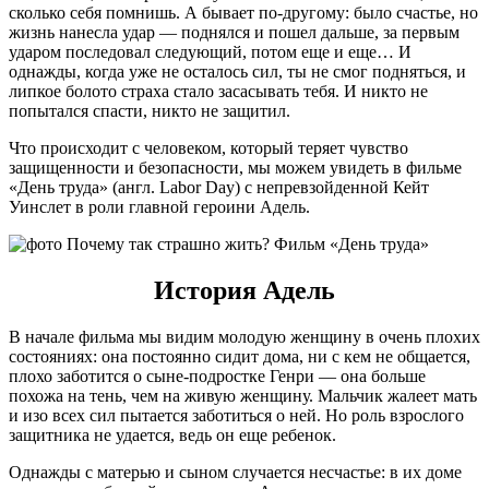
сколько себя помнишь. А бывает по-другому: было счастье, но
жизнь нанесла удар — поднялся и пошел дальше, за первым
ударом последовал следующий, потом еще и еще… И
однажды, когда уже не осталось сил, ты не смог подняться, и
липкое болото страха стало засасывать тебя. И никто не
попытался спасти, никто не защитил.
Что происходит с человеком, который теряет чувство
защищенности и безопасности, мы можем увидеть в фильме
«День труда» (англ. Labor Day) с непревзойденной Кейт
Уинслет в роли главной героини Адель.
История Адель
В начале фильма мы видим молодую женщину в очень плохих
состояниях: она постоянно сидит дома, ни с кем не общается,
плохо заботится о сыне-подростке Генри — она больше
похожа на тень, чем на живую женщину. Мальчик жалеет мать
и изо всех сил пытается заботиться о ней. Но роль взрослого
защитника не удается, ведь он еще ребенок.
Однажды с матерью и сыном случается несчастье: в их доме