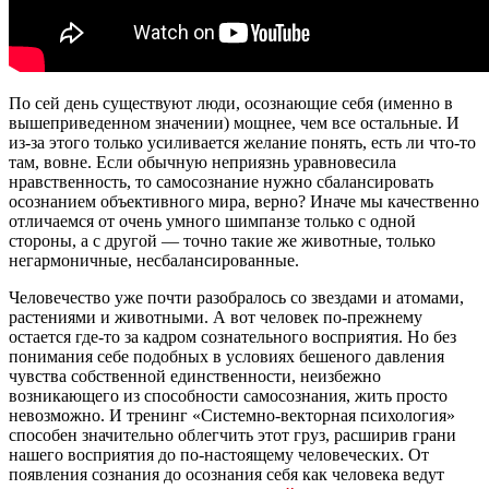
По сей день существуют люди, осознающие себя (именно в
вышеприведенном значении) мощнее, чем все остальные. И
из-за этого только усиливается желание понять, есть ли что-то
там, вовне. Если обычную неприязнь уравновесила
нравственность, то самосознание нужно сбалансировать
осознанием объективного мира, верно? Иначе мы качественно
отличаемся от очень умного шимпанзе только с одной
стороны, а с другой — точно такие же животные, только
негармоничные, несбалансированные.
Человечество уже почти разобралось со звездами и атомами,
растениями и животными. А вот человек по-прежнему
остается где-то за кадром сознательного восприятия. Но без
понимания себе подобных в условиях бешеного давления
чувства собственной единственности, неизбежно
возникающего из способности самосознания, жить просто
невозможно. И тренинг «Системно-векторная психология»
способен значительно облегчить этот груз, расширив грани
нашего восприятия до по-настоящему человеческих. От
появления сознания до осознания себя как человека ведут