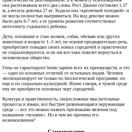
она распознавала всего два слова. Рост Джини составлял 1,37
м, а весила девочка 27 кг. Ходила она «кроличьей походкой» и
не могла полностью выпрямиться. На вид девочке можно
было дать 6-7 лет, а ее уровень развития соответствовал
интеллекту годовалого ребенка.
Дети, попавшие в стаю волков, собак, обезьян или других
животных в возрасте 1–3 лет, не освоив предварительно речь,
приобретают повадки своих новых сородичей и практически
не социализируются, если им все-таки повезет вернуться в
человеческое общество.
Гены не гарантируют homo sapiens всех их преимуществ, и это
— одно из основных отличий от остальных видов. Человек
эволюционирует не только по биологической программе, но
еще и по социально-культурной. Иначе говоря, в чужой среде
ему не приобрести основных черт сородичей.
Культура и нравственность, сверхсложные мыслительные
процессы и языки, все быстрее развивающаяся окружающая
среда — все это можно назвать признаками явления под
названием «человек». Но в чем же причина его
возникновения?
Самосознание