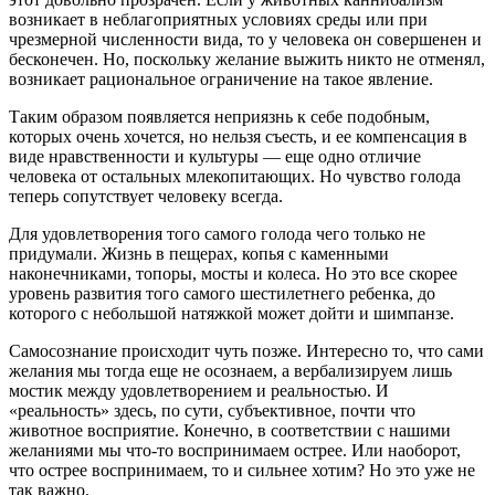
возникает в неблагоприятных условиях среды или при
чрезмерной численности вида, то у человека он совершенен и
бесконечен. Но, поскольку желание выжить никто не отменял,
возникает рациональное ограничение на такое явление.
Таким образом появляется неприязнь к себе подобным,
которых очень хочется, но нельзя съесть, и ее компенсация в
виде нравственности и культуры — еще одно отличие
человека от остальных млекопитающих. Но чувство голода
теперь сопутствует человеку всегда.
Для удовлетворения того самого голода чего только не
придумали. Жизнь в пещерах, копья с каменными
наконечниками, топоры, мосты и колеса. Но это все скорее
уровень развития того самого шестилетнего ребенка, до
которого с небольшой натяжкой может дойти и шимпанзе.
Самосознание происходит чуть позже. Интересно то, что сами
желания мы тогда еще не осознаем, а вербализируем лишь
мостик между удовлетворением и реальностью. И
«реальность» здесь, по сути, субъективное, почти что
животное восприятие. Конечно, в соответствии с нашими
желаниями мы что-то воспринимаем острее. Или наоборот,
что острее воспринимаем, то и сильнее хотим? Но это уже не
так важно.