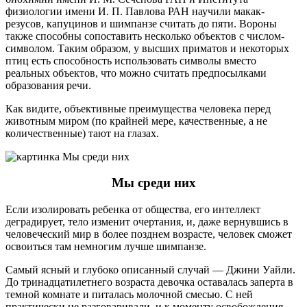
физиологии имени И. П. Павлова РАН научили макак-
резусов, капуцинов и шимпанзе считать до пяти. Вороны
также способны сопоставить несколько объектов с числом-
символом. Таким образом, у высших приматов и некоторых
птиц есть способность использовать символы вместо
реальных объектов, что можно считать предпосылками
образования речи.
Как видите, объективные преимущества человека перед
животным миром (по крайней мере, качественные, а не
количественные) тают на глазах.
Мы среди них
Если изолировать ребенка от общества, его интеллект
деградирует, тело изменит очертания, и, даже вернувшись в
человеческий мир в более позднем возрасте, человек сможет
освоиться там немногим лучше шимпанзе.
Самый ясный и глубоко описанный случай — Джини Уайли.
До тринадцатилетнего возраста девочка оставалась заперта в
темной комнате и питалась молочной смесью. С ней
практически не разговаривали, и к моменту освобождения