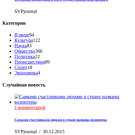
SVPjournal
Категории
В мире
94
Культура
122
Наука
83
Общество
366
Политика
22
Происшествия
89
Спорт
18
Экономика
4
Случайная новость
1 комментарий
Самыми счастливыми людьми в стране названы волонтеры
SVPjournal
/
30.12.2015