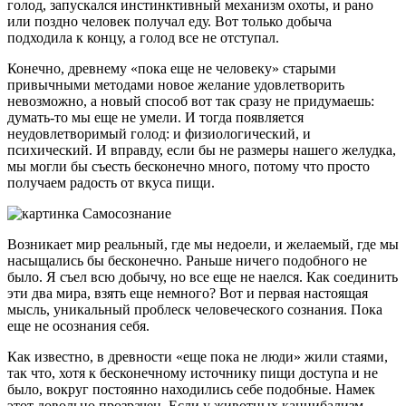
голод, запускался инстинктивный механизм охоты, и рано
или поздно человек получал еду. Вот только добыча
подходила к концу, а голод все не отступал.
Конечно, древнему «пока еще не человеку» старыми
привычными методами новое желание удовлетворить
невозможно, а новый способ вот так сразу не придумаешь:
думать-то мы еще не умели. И тогда появляется
неудовлетворимый голод: и физиологический, и
психический. И вправду, если бы не размеры нашего желудка,
мы могли бы съесть бесконечно много, потому что просто
получаем радость от вкуса пищи.
Возникает мир реальный, где мы недоели, и желаемый, где мы
насыщались бы бесконечно. Раньше ничего подобного не
было. Я съел всю добычу, но все еще не наелся. Как соединить
эти два мира, взять еще немного? Вот и первая настоящая
мысль, уникальный проблеск человеческого сознания. Пока
еще не осознания себя.
Как известно, в древности «еще пока не люди» жили стаями,
так что, хотя к бесконечному источнику пищи доступа и не
было, вокруг постоянно находились себе подобные. Намек
этот довольно прозрачен. Если у животных каннибализм