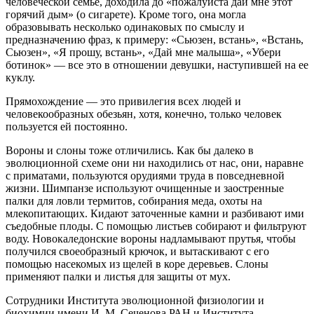
человеческой семье, доходила до «пожалуйста дай мне этот
горячий дым» (о сигарете). Кроме того, она могла
образовывать несколько одинаковых по смыслу и
предназначению фраз, к примеру: «Сьюзен, встань», «Встань,
Сьюзен», «Я прошу, встань», «Дай мне малыша», «Убери
ботинок» — все это в отношении девушки, наступившей на ее
куклу.
Прямохождение — это привилегия всех людей и
человекообразных обезьян, хотя, конечно, только человек
пользуется ей постоянно.
Вороны и слоны тоже отличились. Как бы далеко в
эволюционной схеме они ни находились от нас, они, наравне
с приматами, пользуются орудиями труда в повседневной
жизни. Шимпанзе используют очищенные и заостренные
палки для ловли термитов, собирания меда, охоты на
млекопитающих. Кидают заточенные камни и разбивают ими
съедобные плоды. С помощью листьев собирают и фильтруют
воду. Новокаледонские вороны надламывают прутья, чтобы
получился своеобразный крючок, и вытаскивают с его
помощью насекомых из щелей в коре деревьев. Слоны
применяют палки и листья для защиты от мух.
Сотрудники Института эволюционной физиологии и
биохимии имени И. М. Сеченова РАН и Института