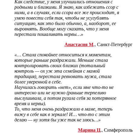
Как следствие, у меня улучшились отношения с
родными и близкими. Я знаю, как избежать ссор с
ними, а в случаях, если ссора все же происходит, я
умею повести себя так, чтобы не усугублять
ситуацию, как это было обычно, а, наоборот, ее
выровнять. Вообще могу сказать, что у меня
перестали пошаливать нервы…»
Анастасия М
., Санкт-Петербург
«… Стала спокойнее относиться к моментам,
которые раньше раздражали. Меньше стала
контролировать своих близких (тотальный
контроль — ох уж эта семейная с мамой
традиция), перестала ревновать мужа, стала
более уверенной в себе.
Научилась говорить «нет», если мне что-то не
интересно или не нужно (раньше терпеливо
выслушивала, а потом ругала себя за потерянное
время и нервы).
То, что меня очень раздражало в маме, теперь
вижу в себе как в зеркале! И… что-то с этим
делаю — ну хотя бы уже так не злюсь
…»
Марина Ц
., Симферополь