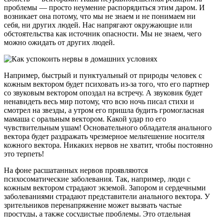
проблемы — просто неумение распорядиться этим даром. И
возникает она потому, что мы не знаем и не понимаем ни
себя, ни других людей. Нас напрягают окружающие или
обстоятельства как источник опасности. Мы не знаем, чего
можно ожидать от других людей.
Например, быстрый и пунктуальный от природы человек с
кожным вектором будет психовать из-за того, что его партнер
со звуковым вектором опоздал на встречу. А звуковик будет
ненавидеть весь мир потому, что всю ночь писал стихи и
смотрел на звезды, а утром его пришла будить громогласная
мамаша с оральным вектором. Какой удар по его
чувствительным ушам! Основательного обладателя анального
вектора будет раздражать чрезмерное мельтешение носителя
кожного вектора. Никаких нервов не хватит, чтобы постоянно
это терпеть!
На фоне расшатанных нервов проявляются
психосоматические заболевания. Так, например, люди с
кожным вектором страдают экземой. Запором и сердечными
заболеваниями страдают представители анального вектора. У
зрительников перенапряжение может вызвать частые
простуды, а также сосудистые проблемы. Это отдельная