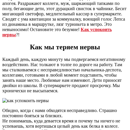
апогея. Раздражают коллеги, муж, шаркающий тапками по
полу, бегающие дети, этот дурацкий свисток в чайнике. Бесит
мигающий светофор, медлительный кассир в супермаркете.
Сводят с ума квитанции за коммуналку, воющий голос Лепса
из динамика в маршрутке, лязг турникета в метро. Это
невыносимо! Остановите это безумие!
Как успокоить
нервы
?!
Как мы теряем нервы
Каждый день, каждую минуту мы подвергаемся негативному
воздействию. Нас толкают в толпе по дороге на работу. Там
мы сталкиваемся с несправедливостью начальника-деспота,
коллегами, готовыми в любой момент подставить, чтобы
занять наше место. Любимые нам изменяют. Дети приносят
двойки из школы. В супермаркете продают просрочку. Мы
хронически не высыпаемся.
Обидно, когда с нами обходятся несправедливо. Страшно
постоянно бояться за близких.
Не понимаешь, куда девается время и почему ты ничего не
успеваешь, хотя вертишься целый день как белка в колесе.