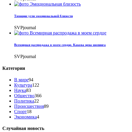
Тлеющие угли эмоциональной близости
SVPjournal
Всемирная распродажа в моем сердце. Какова цена шопинга
SVPjournal
Категории
В мире
94
Культура
122
Наука
83
Общество
366
Политика
22
Происшествия
89
Спорт
18
Экономика
4
Случайная новость