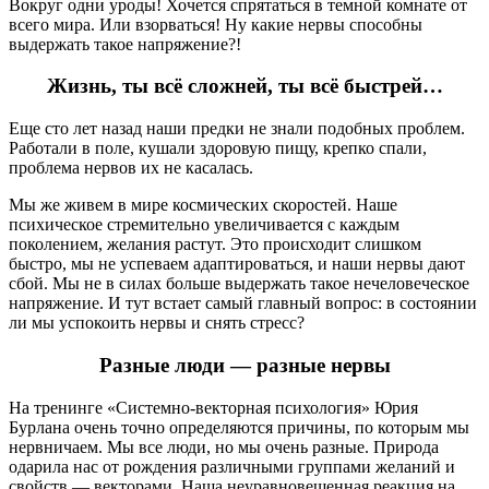
Вокруг одни уроды! Хочется спрятаться в темной комнате от
всего мира. Или взорваться! Ну какие нервы способны
выдержать такое напряжение?!
Жизнь, ты всё сложней, ты всё быстрей…
Еще сто лет назад наши предки не знали подобных проблем.
Работали в поле, кушали здоровую пищу, крепко спали,
проблема нервов их не касалась.
Мы же живем в мире космических скоростей. Наше
психическое стремительно увеличивается с каждым
поколением, желания растут. Это происходит слишком
быстро, мы не успеваем адаптироваться, и наши нервы дают
сбой. Мы не в силах больше выдержать такое нечеловеческое
напряжение. И тут встает самый главный вопрос: в состоянии
ли мы успокоить нервы и снять стресс?
Разные люди
—
разные нервы
На тренинге «Системно-векторная психология» Юрия
Бурлана очень точно определяются причины, по которым мы
нервничаем. Мы все люди, но мы очень разные. Природа
одарила нас от рождения различными группами желаний и
свойств — векторами. Наша неуравновешенная реакция на