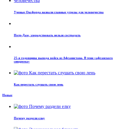
Ученые Оксфорда назвали главные угрозы для человечества
Нотр-Дам, злорадствовать нельзя сострадать
25-я годовщина вывода войск из Афганистана. В тени «афганского
синдрома»
Как перестать слушать свою лень
Новые
Почему раздели елку