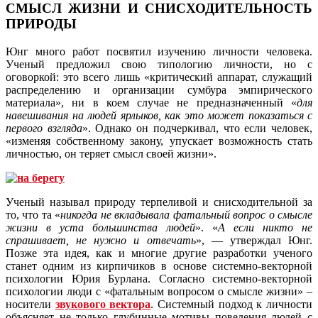
СМЫСЛ ЖИЗНИ И СНИСХОДИТЕЛЬНОСТЬ
ПРИРОДЫ
Юнг много работ посвятил изучению личности человека.
Ученый предложил свою типологию личности, но с
оговоркой: это всего лишь «критический аппарат, служащий
распределению и организации сумбура эмпирического
материала», ни в коем случае не предназначенный «
для
навешивания на людей ярлыков, как это может показаться с
первого взгляда
». Однако он подчеркивал, что если человек,
«изменяя собственному закону, упускает возможность стать
личностью, он теряет смысл своей жизни».
Ученый называл природу терпеливой и снисходительной за
то, что та «
никогда не вкладывала фатальный вопрос о смысле
жизни в уста большинства людей
». «
А если никто не
спрашивает, не нужно и отвечать
», — утверждал Юнг.
Позже эта идея, как и многие другие разработки ученого
станет одним из кирпичиков в основе системно-векторной
психологии Юрия Бурлана. Согласно системно-векторной
психологии люди с «фатальным вопросом о смысле жизни» –
носители
звукового вектора
. Системный подход к личности
объясняет не только глубинные мотивы поведения людей с