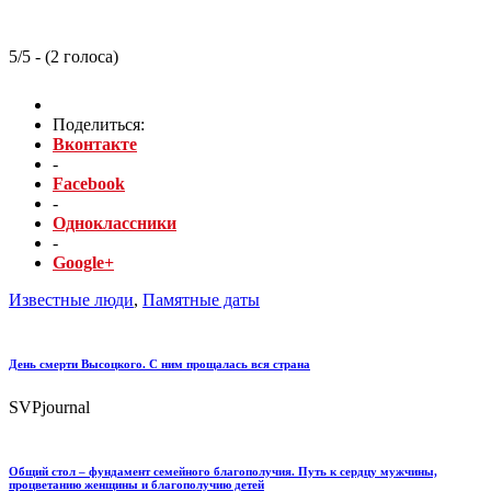
5/5 - (2 голоса)
Поделиться:
Вконтакте
-
Facebook
-
Одноклассники
-
Google+
Известные люди
,
Памятные даты
День смерти Высоцкого. С ним прощалась вся страна
SVPjournal
Общий стол – фундамент семейного благополучия. Путь к сердцу мужчины,
процветанию женщины и благополучию детей