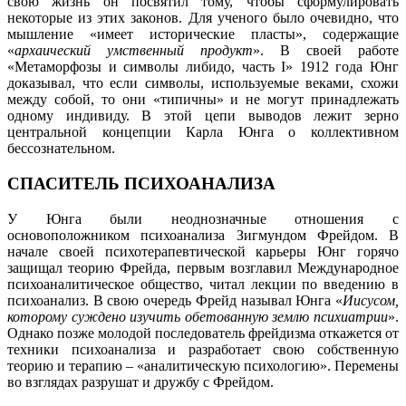
свою жизнь он посвятил тому, чтобы сформулировать
некоторые из этих законов. Для ученого было очевидно, что
мышление «имеет исторические пласты», содержащие
«
архаический умственный продукт
». В своей работе
«Метаморфозы и символы либидо, часть І» 1912 года Юнг
доказывал, что если символы, используемые веками, схожи
между собой, то они «типичны» и не могут принадлежать
одному индивиду. В этой цепи выводов лежит зерно
центральной концепции Карла Юнга о коллективном
бессознательном.
СПАСИТЕЛЬ ПСИХОАНАЛИЗА
У Юнга были неоднозначные отношения с
основоположником психоанализа Зигмундом Фрейдом. В
начале своей психотерапевтической карьеры Юнг горячо
защищал теорию Фрейда, первым возглавил Международное
психоаналитическое общество, читал лекции по введению в
психоанализ. В свою очередь Фрейд называл Юнга «
Иисусом,
которому суждено изучить обетованную землю психиатрии
».
Однако позже молодой последователь фрейдизма откажется от
техники психоанализа и разработает свою собственную
теорию и терапию – «аналитическую психологию». Перемены
во взглядах разрушат и дружбу с Фрейдом.