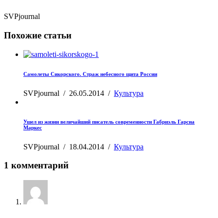
SVPjournal
Похожие статьи
Самолеты Сикорского. Страж небесного щита России
SVPjournal
/
26.05.2014
/
Культура
Ушел из жизни величайший писатель современности Габриэль Гарсиа
Маркес
SVPjournal
/
18.04.2014
/
Культура
1 комментарий