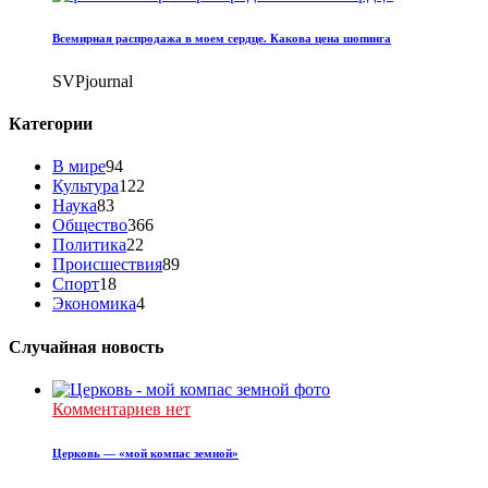
Всемирная распродажа в моем сердце. Какова цена шопинга
SVPjournal
Категории
В мире
94
Культура
122
Наука
83
Общество
366
Политика
22
Происшествия
89
Спорт
18
Экономика
4
Случайная новость
Комментариев нет
Церковь — «мой компас земной»