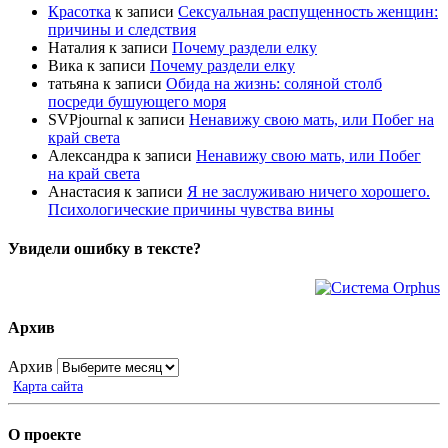
Красотка
к записи
Сексуальная распущенность женщин:
причины и следствия
Наталия
к записи
Почему раздели елку
Вика
к записи
Почему раздели елку
татьяна
к записи
Обида на жизнь: соляной столб
посреди бушующего моря
SVPjournal
к записи
Ненавижу свою мать, или Побег на
край света
Александра
к записи
Ненавижу свою мать, или Побег
на край света
Анастасия
к записи
Я не заслуживаю ничего хорошего.
Психологические причины чувства вины
Увидели ошибку в тексте?
Архив
Архив
Карта сайта
О проекте