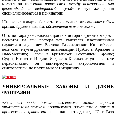
момент он «
внезапно понял связь между психологией, или
философией, и медицинской наукой
» и тут же решил
специализироваться в психиатрии.
Юнг верил в чудеса, более того, он считал, что «
магический» –
просто другое слово для обозначения психического
».
От отца Карл унаследовал страсть к истории древних миров –
несмотря на сан пастора тот увлекался классическими
науками и изучением Востока. Впоследствии Юнг объедет
весь свет, изучая древние цивилизации Пуэбло в Аризоне и
Нью-Мексико; Элгон в Британской Восточной Африке;
Судан, Египет и Индию. И даже в Базельском университете
первоначально он заинтересуется антропологией и
египтологией, но позже выберет медицину.
УНИВЕРСАЛЬНЫЕ ЗАКОНЫ И ДИКИЕ
ФАНТАЗИИ
«
Если бы люди больше осознавали, каким строгим
универсальным законам подчиняются даже самые дикие и
произвольные фантазии…
» — напишет однажды Юнг. Всю