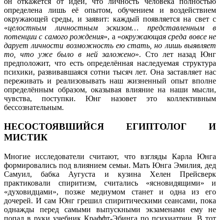
он откажется от идеи, что личность человека полностью
определена лишь её опытом, обучением и воздействием
окружающей среды, и заявит: каждый появляется на свет с
«
целостным личностным эскизом… представленным в
потенции с самого рождения
», а «
окружающая среда вовсе не
дарует личности возможность ею стать, но лишь выявляет
то, что уже было в ней заложено
». Сто лет назад Юнг
предположит, что есть определённая наследуемая структура
психики, развивавшаяся сотни тысяч лет. Она заставляет нас
переживать и реализовывать наш жизненный опыт вполне
определённым образом, оказывая влияние на наши мысли,
чувства, поступки. Юнг назовет это коллективным
бессознательным.
НЕСОСТОЯВШИЙСЯ ЕГИПТОЛОГ И
МИСТИК
Многие исследователи считают, что взгляды Карла Юнга
формировались под влиянием семьи. Мать Юнга Эмилия, дед
Самуил, бабка Аугуста и кузина Хелен Прейсверк
практиковали спиритизм, считались «ясновидящими» и
«духовидцами», позже медиумом станет и одна из его
дочерей. И сам Юнг грешил спиритическими сеансами, пока
однажды перед самыми выпускными экзаменами ему не
попал в руки учебник Краффт-Эбинга по психиатрии. В тот