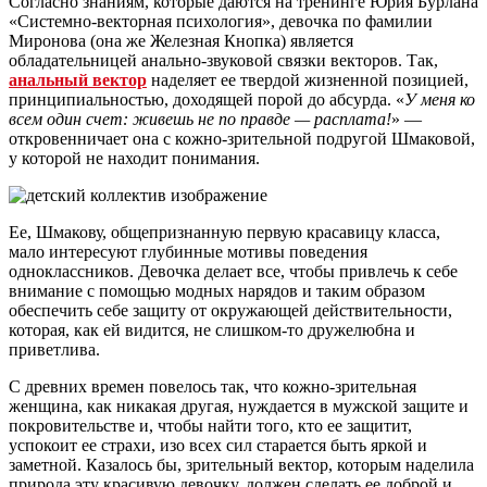
Согласно знаниям, которые даются на тренинге Юрия Бурлана
«Системно-векторная психология», девочка по фамилии
Миронова (она же Железная Кнопка) является
обладательницей анально-звуковой связки векторов. Так,
анальный вектор
наделяет ее твердой жизненной позицией,
принципиальностью, доходящей порой до абсурда. «
У меня ко
всем один счет: живешь не по правде — расплата!
» —
откровенничает она с кожно-зрительной подругой Шмаковой,
у которой не находит понимания.
Ее, Шмакову, общепризнанную первую красавицу класса,
мало интересуют глубинные мотивы поведения
одноклассников. Девочка делает все, чтобы привлечь к себе
внимание с помощью модных нарядов и таким образом
обеспечить себе защиту от окружающей действительности,
которая, как ей видится, не слишком-то дружелюбна и
приветлива.
С древних времен повелось так, что кожно-зрительная
женщина, как никакая другая, нуждается в мужской защите и
покровительстве и, чтобы найти того, кто ее защитит,
успокоит ее страхи, изо всех сил старается быть яркой и
заметной. Казалось бы, зрительный вектор, которым наделила
природа эту красивую девочку, должен сделать ее доброй и