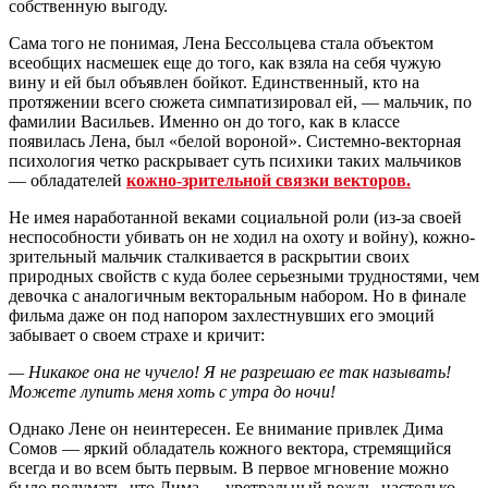
собственную выгоду.
Сама того не понимая, Лена Бессольцева стала объектом
всеобщих насмешек еще до того, как взяла на себя чужую
вину и ей был объявлен бойкот. Единственный, кто на
протяжении всего сюжета симпатизировал ей, — мальчик, по
фамилии Васильев. Именно он до того, как в классе
появилась Лена, был «белой вороной». Системно-векторная
психология четко раскрывает суть психики таких мальчиков
— обладателей
кожно-зрительной связки векторов.
Не имея наработанной веками социальной роли (из-за своей
неспособности убивать он не ходил на охоту и войну), кожно-
зрительный мальчик сталкивается в раскрытии своих
природных свойств с куда более серьезными трудностями, чем
девочка с аналогичным векторальным набором. Но в финале
фильма даже он под напором захлестнувших его эмоций
забывает о своем страхе и кричит:
— Никакое она не чучело! Я не разрешаю ее так называть!
Можете лупить меня хоть с утра до ночи!
Однако Лене он неинтересен. Ее внимание привлек Дима
Сомов — яркий обладатель кожного вектора, стремящийся
всегда и во всем быть первым. В первое мгновение можно
было подумать, что Дима — уретральный вождь, настолько