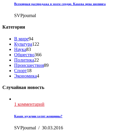
Всемирная распродажа в моем сердце. Какова цена шопинга
SVPjournal
Категории
В мире
94
Культура
122
Наука
83
Общество
366
Политика
22
Происшествия
89
Спорт
18
Экономика
4
Случайная новость
1 комментарий
Каких мужчин хотят женщины?
SVPjournal
/
30.03.2016