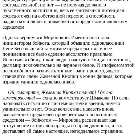
сострадательной, но нет — не получая должного
чувственного воспитания, весь ее зрительный потенциал
сосредоточен на собственной персоне, а способность
радоваться и любить подменяется злорадством и ядовитым
сарказмом.
Однако вернемся к Мироновой. Именно она стала
инициатором бойкота, который объявили одноклассники
Лене Бессольцевой за мнимое предательство, и в ее
понимании все было сделано абсолютно правильно.
Испытывая обиду, такие люди зачастую не видят полутонов,
деля мир исключительно на черное и белое. И апофеозом этой
неспособности различать тонкие грани происходящего
становятся слезы Железной Кнопки в конце фильма, которые
изрядно удивили одноклассников.
— Ой, смотрите, Железная Кнопка плачет! Где-то
землетрясение!
— ехидно комментирует Шмакова. Но если
наблюдать ситуацию с системной точки зрения, ничего
удивительного нет. Отказ коллектива наказать вновь
выявленных предателей проверенным и испытанным
средством — бойкотом — Миронова расценивает как
отступление от идеалов правды и справедливости, и это
доставляет ей самое настоящее, неподдельное страдание.