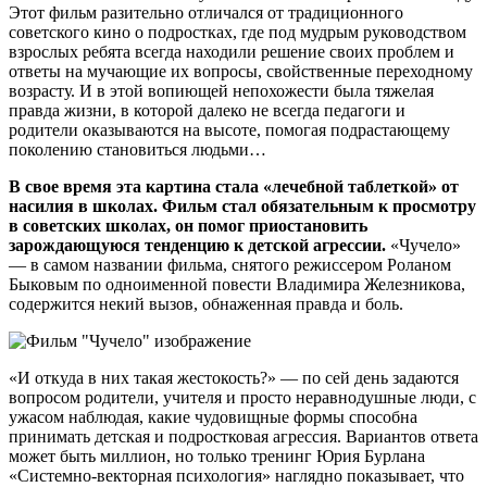
Этот фильм разительно отличался от традиционного
советского кино о подростках, где под мудрым руководством
взрослых ребята всегда находили решение своих проблем и
ответы на мучающие их вопросы, свойственные переходному
возрасту. И в этой вопиющей непохожести была тяжелая
правда жизни, в которой далеко не всегда педагоги и
родители оказываются на высоте, помогая подрастающему
поколению становиться людьми…
В свое время эта картина стала «лечебной таблеткой» от
насилия в школах. Фильм стал обязательным к просмотру
в советских школах, он помог приостановить
зарождающуюся тенденцию к детской агрессии.
«Чучело»
— в самом названии фильма, снятого режиссером Роланом
Быковым по одноименной повести Владимира Железникова,
содержится некий вызов, обнаженная правда и боль.
«И откуда в них такая жестокость?» — по сей день задаются
вопросом родители, учителя и просто неравнодушные люди, с
ужасом наблюдая, какие чудовищные формы способна
принимать детская и подростковая агрессия. Вариантов ответа
может быть миллион, но только тренинг Юрия Бурлана
«Системно-векторная психология» наглядно показывает, что