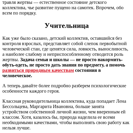
травля жертвы — естественное состояние детского
коллектива, чье развитие пущено на самотек. Впрочем, обо
всем по порядку.
Учительница
Как уже было сказано, детский коллектив, оставшийся без
контроля взрослых, представляет собой слепок первобытной
человеческой стаи, где ценятся сила, ловкость, выносливость,
а наиболее слабому и неприспособленному отводится роль
жертвы.
Задача семьи и школы — не просто накормить-
обуть-одеть, не просто дать знания по предмету, а помочь
развиться природным качествам
состояния в
человеческое.
А теперь давайте более подробно разберем психологические
особенности каждого героя.
Классная руководительница коллектива, куда попадает Лена
Бессольцева, Маргарита Ивановна, больше занята
устройством собственной личной жизни, чем вверенным ей
классом. Хотя, казалось бы, природа наделила ее всеми
необходимыми качествами, чтобы выполнять свою работу как
нельзя лучше.