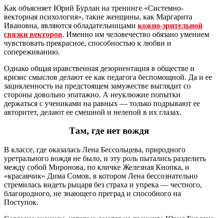
Как объясняет Юрий Бурлан на тренинге «Системно-
векторная психология», такие женщины, как Маргарита
Ивановна, являются обладательницами
кожно-зрительной
связки векторов
. Именно им человечество обязано умением
чувствовать прекрасное, способностью к любви и
сопереживанию.
Однако общая нравственная дезориентация в обществе и
кризис смыслов делают ее как педагога беспомощной. Да и ее
зацикленность на предстоящем замужестве выглядит со
стороны довольно эпатажно. А неуклюжие попытки
держаться с учениками на равных — только подрывают ее
авторитет, делают ее смешной и нелепой в их глазах.
Там, где нет вождя
В классе, где оказалась Лена Бессольцева, природного
уретрального вождя не было, и эту роль пытались разделить
между собой Миронова, по кличке Железная Кнопка, и
«красавчик» Дима Сомов, в котором Лена бессознательно
стремилась видеть рыцаря без страха и упрека — честного,
благородного, не знающего преград и способного на
Поступок.