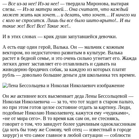
— Все из-за нее! Из-за нее! —
твердила Миронова, вытирая
слезы.
— Из-за матери моей… Она считает, что каждый
может жить как хочет… и делать, что хочет… И ничего ни
с кого не спросится. Лишь бы все было шито-крыто!.. И вы
такие же! Все! Все! Такие же!..
И в этих словах — крик души запутавшейся девочки.
А есть еще один герой, Валька. Он — мальчик с кожным
вектором, но недостаточно развитым в культуре. Валька
растет в бедной семье, и это очень сильно угнетает его. Жажда
легких денег заставляет его отлавливать и сдавать на
живодерню бродячих собак, за каждую из которых платят
рубль — довольно большие деньги для школьника тех времен.
Он же активнее всех высмеивает деда Лены Бессольцевой —
Николая Николаевича — за то, что тот ходит в старом пальто,
но при этом готов целое состояние отдать за картину. Люди,
подобные Николаю Николаевичу, кажутся ему «чудиками»,
«не от мира сего». В то время как сам он, не стесняясь,
говорит о том, что завидует более удачливым одноклассникам
(да хоть бы тому же Сомову, чей отец — известный в городе
хирург) и что самое главное в любой ситуации — соблюсти