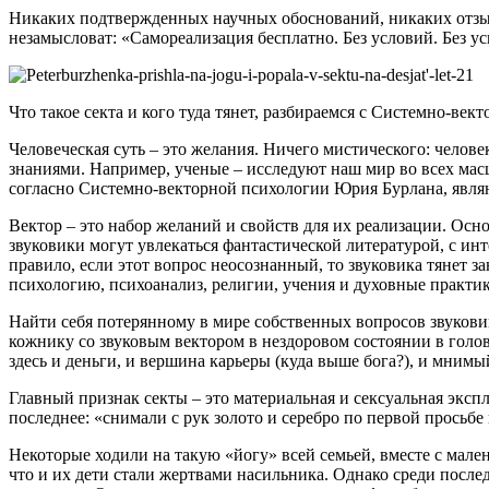
Никаких подтвержденных научных обоснований, никаких отзыв
незамысловат: «Самореализация бесплатно. Без условий. Без у
Что такое секта и кого туда тянет, разбираемся с Системно-ве
Человеческая суть – это желания. Ничего мистического: человек
знаниями. Например, ученые – исследуют наш мир во всех масш
согласно Системно-векторной психологии Юрия Бурлана, являю
Вектор – это набор желаний и свойств для их реализации. Осн
звуковики могут увлекаться фантастической литературой, с ин
правило, если этот вопрос неосознанный, то звуковика тянет 
психологию, психоанализ, религии, учения и духовные практи
Найти себя потерянному в мире собственных вопросов звукови
кожнику со звуковым вектором в нездоровом состоянии в голов
здесь и деньги, и вершина карьеры (куда выше бога?), и мним
Главный признак секты – это материальная и сексуальная экспл
последнее: «снимали с рук золото и серебро по первой просьбе
Некоторые ходили на такую «йогу» всей семьей, вместе с мале
что и их дети стали жертвами насильника. Однако среди послед