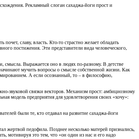
схождения. Рекламный слоган сахаджа-йоги прост и
 почет, славу, власть. Кто-то страстно желает обладать
овного постижения. Эти представители вида человеческого,
и, смысла. Выражается оно в людях по-разному. В детстве
х начинают мучить вопросы о смысле собственной жизни. Как
ммированием. А если осознанный, то – в философию,
жно-звуковой связки векторов. Механизм прост: амбициозному
льная модель предприятия для удовлетворения своих «хочу»:
вателей были те, кто отдавал на развитие сахаджа-йоги
стал жертвой педофила. Позднее несколько матерей признались,
ь, мотивируя это тем, что «он один из нас и его надо