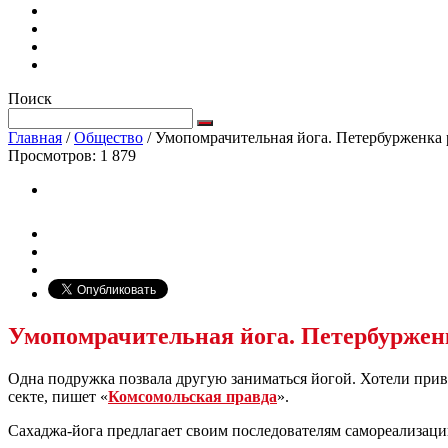
Поиск
Главная
/
Общество
/
Умопомрачительная йога. Петербурженка ре
Просмотров:
1 879
Умопомрачительная йога. Петербурженка
Одна подружка позвала другую заниматься йогой. Хотели привест
секте, пишет «
Комсомольская правда
».
Сахаджа-йога предлагает своим последователям самореализацию