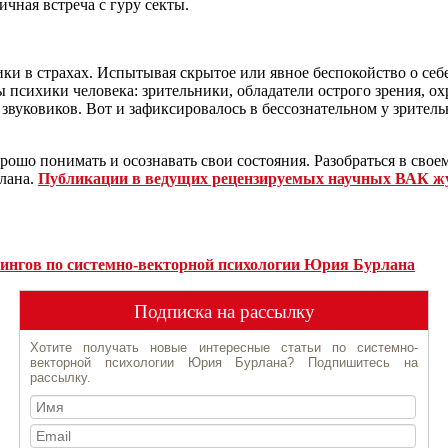
чная встреча с гуру секты.
ки в страхах. Испытывая скрытое или явное беспокойство о себе
 психики человека: зрительники, обладатели острого зрения, ох
 звуковиков. Вот и зафиксировалось в бессознательном у зритель
рошо понимать и осознавать свои состояния. Разобраться в сво
лана.
Публикации в ведущих рецензируемых научных ВАК ж
ингов по системно-векторной психологии Юрия Бурлана