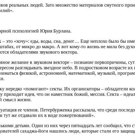
ов реальных людей. Зато множество материалов смутного прои
силий».
кторной психологией Юрия Бурлана.
 – это «хочу»: еды, воды, сна, денег… Еще неплохо было бы иметь
табах, от микро до макро. А вот кому-то жизнь не мила без дух
тся обладателями звукового вектора.
овное желание в звуковом векторе – познание первопричины, сут
тересом разглядывать звездное небо. В подростковом возрасте и
заниматься физикой, астрономией, математикой, музыкой, програ
ки.
ку нередко «помогают» секты. Их организаторы – обладатели ко
у приходит идея, что он наместник божий, мессия. Секта – идеа
ый смысл жизни.
уатация ее членов. Петербурженка рассказала, что среди последо
 и тут же отдавали их в виде пожертвований».
нькими детьми. Один из них через пятнадцать лет сообщил, что 
ователей сахаджа-йоги нашлись люди, которые стали его защищат