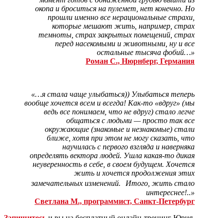
окопа и броситься на пулемет, нет конечно. Но
прошли именно все нерациональные страхи,
которые мешают жить, например, страх
темноты, страх закрытых помещений, страх
перед насекомыми и животными, ну и все
остальные тысяча фобий…»
Роман С., Нюрнберг, Германия
«…я стала чаще улыбаться)) Улыбаться теперь
вообще хочется всем и всегда! Как-то «вдруг» (мы
ведь все понимаем, что не вдруг) стало легче
общаться с людьми — просто так все
окружающие (знакомые и незнакомые) стали
ближе, хотя при этом не могу сказать, что
научилась с первого взгляда и наверняка
определять вектора людей. Ушла какая-то дикая
неуверенность в себе, в своем будущем. Хочется
жить и хочется продолжения этих
замечательных изменений. Итого, жить стало
интереснее!..»
Светлана М., программист, Санкт-Петербург
Запишитесь
и вы на бесплатный онлайн-тренинг Юрия