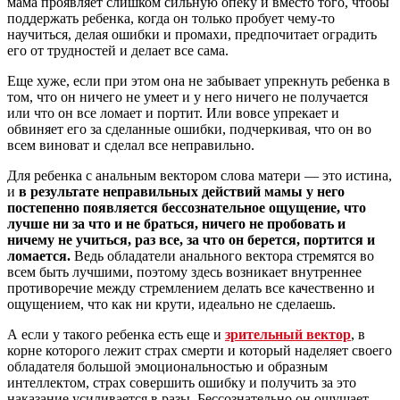
мама проявляет слишком сильную опеку и вместо того, чтобы
поддержать ребенка, когда он только пробует чему-то
научиться, делая ошибки и промахи, предпочитает оградить
его от трудностей и делает все сама.
Еще хуже, если при этом она не забывает упрекнуть ребенка в
том, что он ничего не умеет и у него ничего не получается
или что он все ломает и портит. Или вовсе упрекает и
обвиняет его за сделанные ошибки, подчеркивая, что он во
всем виноват и сделал все неправильно.
Для ребенка с анальным вектором слова матери — это истина,
и
в результате неправильных действий мамы у него
постепенно появляется бессознательное ощущение, что
лучше ни за что и не браться, ничего не пробовать и
ничему не учиться, раз все, за что он берется, портится и
ломается.
Ведь обладатели анального вектора стремятся во
всем быть лучшими, поэтому здесь возникает внутреннее
противоречие между стремлением делать все качественно и
ощущением, что как ни крути, идеально не сделаешь.
А если у такого ребенка есть еще и
зрительный вектор
, в
корне которого лежит страх смерти и который наделяет своего
обладателя большой эмоциональностью и образным
интеллектом, страх совершить ошибку и получить за это
наказание усиливается в разы. Бессознательно он ощущает,