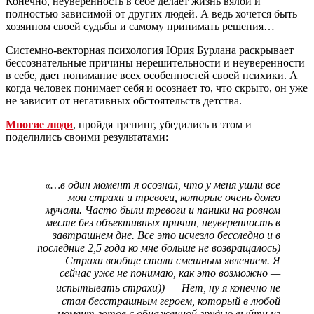
Конечно, неуверенность в себе делает жизнь вялой и
полностью зависимой от других людей. А ведь хочется быть
хозяином своей судьбы и самому принимать решения…
Системно-векторная психология Юрия Бурлана раскрывает
бессознательные причины нерешительности и неуверенности
в себе, дает понимание всех особенностей своей психики. А
когда человек понимает себя и осознает то, что скрыто, он уже
не зависит от негативных обстоятельств детства.
Многие люди
, пройдя тренинг, убедились в этом и
поделились своими результатами:
«…в один момент я осознал, что у меня ушли все
мои страхи и тревоги, которые очень долго
мучали. Часто были тревоги и паники на ровном
месте без объективных причин, неуверенность в
завтрашнем дне. Все это исчезло бесследно и в
последние 2,5 года ко мне больше не возвращалось)
Страхи вообще стали смешным явлением. Я
сейчас уже не понимаю, как это возможно —
испытывать страхи)) Нет, ну я конечно не
стал бесстрашным героем, который в любой
момент готов с обнаженной грудью выйти из