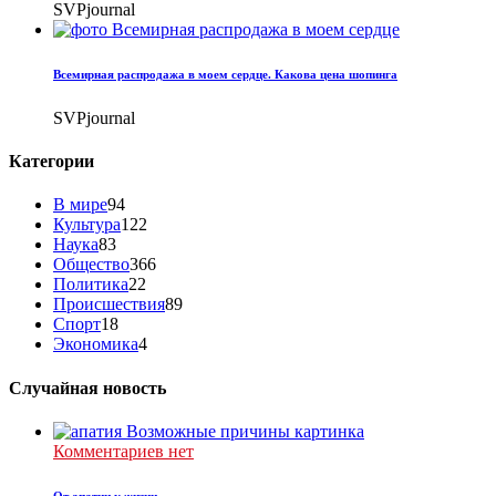
SVPjournal
Всемирная распродажа в моем сердце. Какова цена шопинга
SVPjournal
Категории
В мире
94
Культура
122
Наука
83
Общество
366
Политика
22
Происшествия
89
Спорт
18
Экономика
4
Случайная новость
Комментариев нет
От апатии к жизни