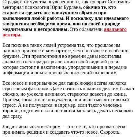
Страдают от чувства неуверенности, как говорит Системно-
векторная психология Юрия Бурлана,
обычно те, кто
старается сделать все наилучшим образом при
выполнении любой работы. И поскольку для идеального
завершения необходимо время, они по своей природе
медлительны и неторопливы.
Это обладатели
анального
вектора.
Вся психика таких людей устроена так, что прошлое им
намного приятнее и комфортнее, чем настоящее и особенно
будущее. Эти предпочтения во времени даны носителям
анального вектора для реализации своей видовой роли,
которая состоит в накоплении, упорядочивании и передаче
информации и опыта прошлых поколений нынешним.
Все новое и непривычное для таких людей всегда является
стрессовым фактором. Даже начинать какие-то дела им бывает
сложно, но уж если начинают, стараются довести до конца.
Причем, когда это не получается, они испытывают сильный
стресс. А не получается, например, если такого человека
торопят, подгоняют или пытаются заставить делать несколько
дел сразу.
Люди с анальным вектором — это не те, кто призван легко
принимать решения и создавать что-то новое. Скорость,