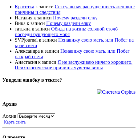
Красотка
к записи
Сексуальная распущенность женщин:
причины и следствия
Наталия
к записи
Почему раздели елку
Вика
к записи
Почему раздели елку
татьяна
к записи
Обида на жизнь: соляной столб
посреди бушующего моря
SVPjournal
к записи
Ненавижу свою мать, или Побег на
край света
Александра
к записи
Ненавижу свою мать, или Побег
на край света
Анастасия
к записи
Я не заслуживаю ничего хорошего.
Психологические причины чувства вины
Увидели ошибку в тексте?
Архив
Архив
Карта сайта
О проекте