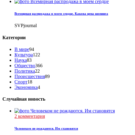
Всемирная распродажа в моем сердце. Какова цена шопинга
SVPjournal
Категории
В мире
94
Культура
122
Наука
83
Общество
366
Политика
22
Происшествия
89
Спорт
18
Экономика
4
Случайная новость
2 комментария
Человеком не рождаются. Им становятся