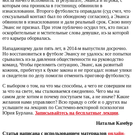
могла ничего вспомнить. В результате, Эванса и игрока, с
которым она проникла в гостиницу, обвинили в
изнасиловании. Второго футболиста оправдали (суд счел, что
сексуальный контакт был по обоюдному согласию), а Эванса
обвинили в изнасиловании и дали реальный срок. Свою вину
Эванс не признал. При этом публично осудил тех, кто писал
оскорбительные и мстительные слова девушке, из-за которой
его карьера оборвалась.
Нападающему дали пять лет, в 2014-м выпустили досрочно.
Но восстановиться в футболе Эвансу не удалось: все попытки
срывались из-за давления общественности на руководство
команд. Чтобы преломить ситуацию, Эванс, как развитый
кожник, прибегнул к букве закона и не прогадал: новые улики
и свидетели по делу помогли отменить приговор футболисту.
С выбором о том, на что мы способны, а чего не совершим ни
за что на свете, мы сталкиваемся ежедневно. Чего мы на
самом деле хотим и почему поступаем так, а не иначе? Какие
желания нами управляют? Всю правду о себе и о других вы
услышите на лекциях по Системно-векторной психологии
Юрия Бурлана.
Записывайтесь на бесплатные лекции
.
Наталья Камбур
Статья написана с использованием материалов
онлайн-