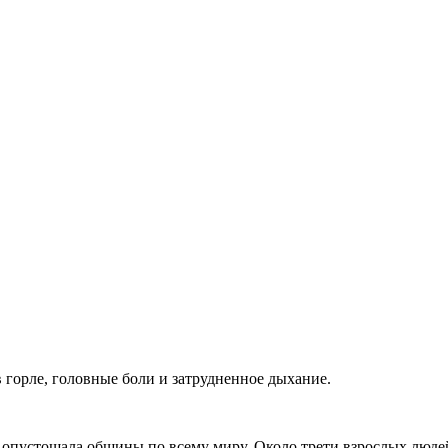
 в горле, головные боли и затрудненное дыхание.
 опустошала общины по всему миру. Около трети взрослых люде