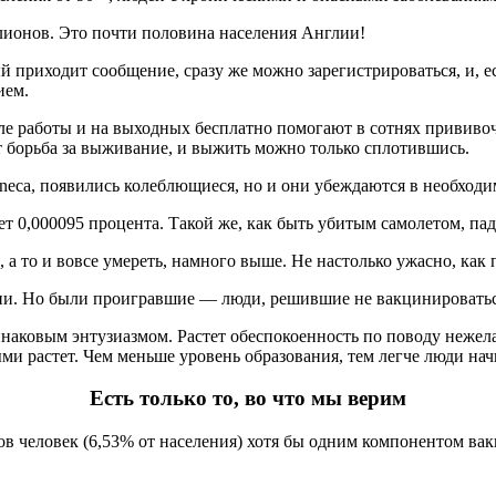
лионов. Это почти половина населения Англии!
приходит сообщение, сразу же можно зарегистрироваться, и, ес
ием.
ле работы и на выходных бесплатно помогают в сотнях прививо
т борьба за выживание, и выжить можно только сплотившись.
eca, появились колеблющиеся, но и они убеждаются в необходи
ет 0,000095 процента. Такой же, как быть убитым самолетом, п
 а то и вовсе умереть, намного выше. Не настолько ужасно, как
ии. Но были проигравшие — люди, решившие не вакцинироватьс
инаковым энтузиазмом. Растет обеспокоенность по поводу неже
и растет. Чем меньше уровень образования, тем легче люди нач
Есть только то, во что мы верим
нов человек (6,53% от населения) хотя бы одним компонентом ва