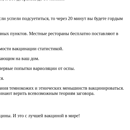
ли успели подсуетиться, то через 20 минут вы будете гордым
чных пунктов. Местные рестораны бесплатно поставляют в
мости вакцинации статистикой.
адающим на ваш дом.
 первые попытки вариоляции от оспы.
я.
лания темнокожих и этнических меньшинств вакцинироваться.
инают верить всевозможным теориям заговора.
кцины. И это с лучшей вакциной в мире!