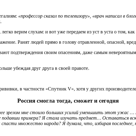
егалиям:
«профессор сказал по телевизору», «врач написал в блог
.
 легко верим слухам: и вот уже передаем из уст в уста о том, к
ражение. Ранят людей прямо в голову отравленной, опасной, вр
ивают подтверждения своим опасениям, даже самым невероятным.
ьше убеждая друг друга в своей правоте.
прививки, в частности «Спутник V», хотя у других производител
Россия смогла тогда, сможет и сегодня
олее зрелом мне стоило больших усилий уменьшить этот ужас … 
, не подавши примера? Я стала изучать предмет… Оставаться в
спасти множество народа? Я думала, что, избирая последнее, 