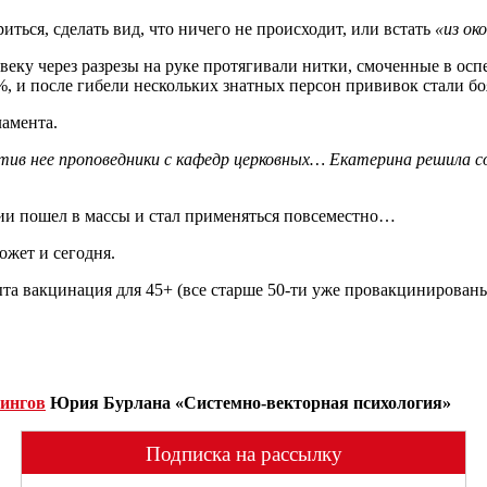
иться, сделать вид, что ничего не происходит, или встать
«из ок
веку через разрезы на руке протягивали нитки, смоченные в ос
%, и после гибели нескольких знатных персон прививок стали бо
амента.
ротив нее проповедники с кафедр церковных… Екатерина решила
ии пошел в массы и стал применяться повсеместно…
ожет и сегодня.
та вакцинация для 45+ (все старше 50-ти уже провакцинирован
нингов
Юрия Бурлана «Системно-векторная психология»