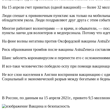
На 15 апреля счет привитых (одной вакциной) — более 32 мил
Люди спешат к прививочным пунктам: как только на мобильный 
обладателем укола. Люди поздравляют друг друга с этим событ
Многие работают волонтерами — и врачи, и обыватели, — пос
пункты ланчи для волонтеров и медперсонала. Потому что иде
На фоне волны негатива против Оксфордской вакцины AstraZen
Риск образования тромбов после вакцины AstraZeneca составля
Шанс заболеть коронавирусом и перенести его с осложнениями,
И все-таки человечество победило оспу при помощи вакцинац
Не все слои населения в Англии восприняли вакцинацию с од
Социальный и экономический разрыв между богатыми и бедным
В России, по данным на 15 апреля 2021г., привито 9,5 миллио