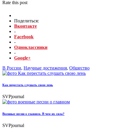
Rate this post
Поделиться:
Вконтакте
-
Facebook
-
Одноклассники
-
Google+
В России
,
Научные достижения
,
Общество
Как перестать слушать свою лень
SVPjournal
Военные песни о главном. В чем их сила?
SVPjournal