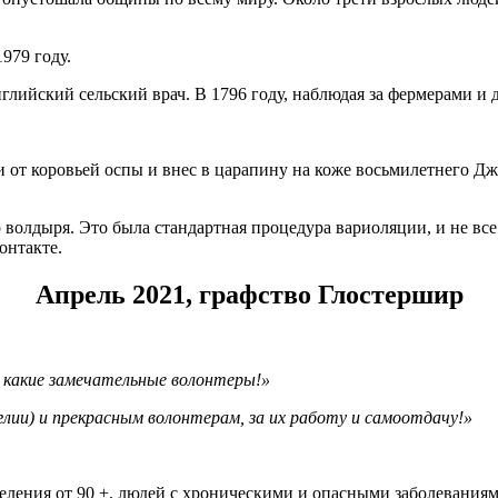
979 году.
нглийский сельский врач. В 1796 году, наблюдая за фермерами и
и от коровьей оспы и внес в царапину на коже восьмилетнего Д
волдыря. Это была стандартная процедура вариоляции, и не все
контакте.
Апрель 2021, графство Глостершир
и какие замечательные волонтеры!»
лии) и прекрасным волонтерам, за их работу и самоотдачу!»
еления от 90 +, людей с хроническими и опасными заболеваниями