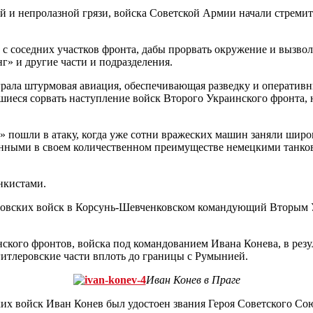
й и непролазной грязи, войска Советской Армии начали стремит
 соседних участков фронта, дабы прорвать окружение и вызволи
г» и другие части и подразделения.
грала штурмовая авиация, обеспечивающая разведку и оператив
вшиеся сорвать наступление войск Второго Украинского фронта
ошли в атаку, когда уже сотни вражеских машин заняли широкое
ренными в своем количественном преимуществе немецкими танк
нкистами.
ровских войск в Корсунь-Шевченковском командующий Вторым 
инского фронтов, войска под командованием Ивана Конева, в рез
гитлеровские части вплоть до границы с Румынией.
Иван Конев в Праге
х войск Иван Конев был удостоен звания Героя Советского Сою