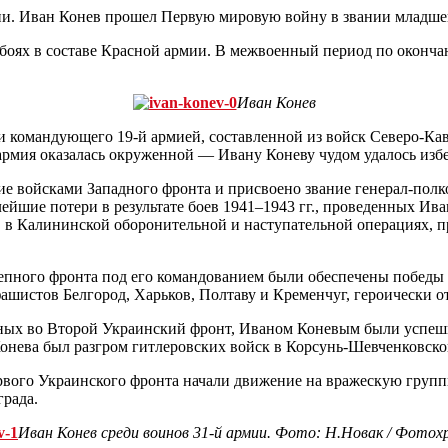
ии. Иван Конев прошел Первую мировую войну в звании младше
 боях в составе Красной армии. В межвоенный период по окон
Иван Конев
омандующего 19-й армией, составленной из войск Северо-Кавказс
армия оказалась окруженной — Ивану Коневу чудом удалось избе
ие войсками Западного фронта и присвоено звание генерал-полк
ейшие потери в результате боев 1941–1943 гг., проведенных И
у, в Калининской оборонительной и наступательной операциях,
пного фронта под его командованием были обеспечены победы в
фашистов Белгород, Харьков, Полтаву и Кременчуг, героически 
ных во Второй Украинский фронт, Иваном Коневым были успешн
онева был разгром гитлеровских войск в Корсунь-Шевченковско
вого Украинского фронта начали движение на вражескую группи
града.
Иван Конев среди воинов 31-й армии. Фото: Н.Новак / Фото