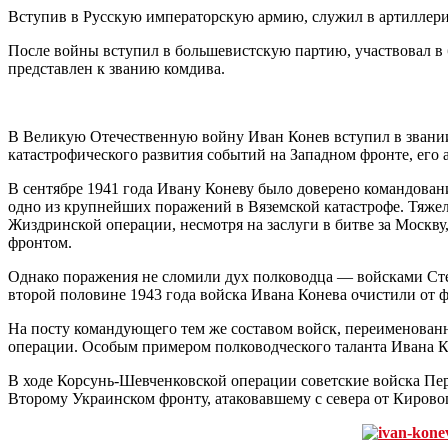
Вступив в Русскую императорскую армию, служил в артиллер
После войны вступил в большевистскую партию, участвовал в
представлен к званию комдива.
В Великую Отечественную войну Иван Конев вступил в звании к
катастрофического развития событий на Западном фронте, его 
В сентябре 1941 года Ивану Коневу было доверено командован
одно из крупнейших поражений в Вяземской катастрофе. Тяжел
Жиздринской операции, несмотря на заслуги в битве за Москв
фронтом.
Однако поражения не сломили дух полководца — войсками Сте
второй половине 1943 года войска Ивана Конева очистили от 
На посту командующего тем же составом войск, переименован
операции. Особым примером полководческого таланта Ивана К
В ходе Корсунь-Шевченковской операции советские войска Пер
Второму Украинском фронту, атаковавшему с севера от Кирово