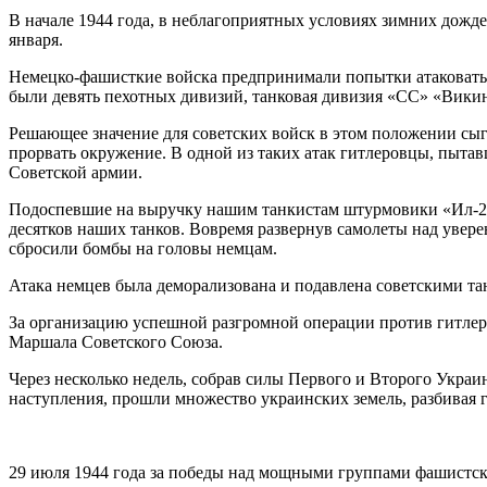
В начале 1944 года, в неблагоприятных условиях зимних дожде
января.
Немецко-фашисткие войска предпринимали попытки атаковать с
были девять пехотных дивизий, танковая дивизия «СС» «Викин
Решающее значение для советских войск в этом положении сы
прорвать окружение. В одной из таких атак гитлеровцы, пыта
Советской армии.
Подоспевшие на выручку нашим танкистам штурмовики «Ил-2» п
десятков наших танков. Вовремя развернув самолеты над уве
сбросили бомбы на головы немцам.
Атака немцев была деморализована и подавлена советскими та
За организацию успешной разгромной операции против гитле
Маршала Советского Союза.
Через несколько недель, собрав силы Первого и Второго Укра
наступления, прошли множество украинских земель, разбивая 
29 июля 1944 года за победы над мощными группами фашистски