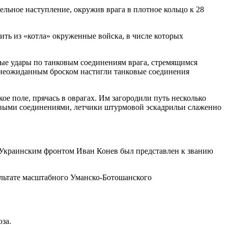
ельное наступление, окружив врага в плотное кольцо к 28
ть из «котла» окруженные войска, в числе которых
ные удары по танковым соединениям врага, стремящимся
, неожиданным броском настигли танковые соединения
 поле, прячась в оврагах. Им загородили путь несколько
овыми соединениями, летчики штурмовой эскадрильи слаженно
Украинским фронтом Иван Конев был представлен к званию
ультате масштабного Уманско-Ботошанского
за.