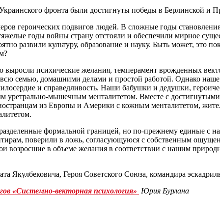
Украинского фронта были достигнуты победы в Берлинской и П
еров героических подвигов людей. В сложные годы становления
 тяжелые годы войны страну отстояли и обеспечили мирное суще
оятно развили культуру, образование и науку. Быть может, это
м?
но выросли психические желания, темперамент врожденных вект
всю семью, домашними делами и простой работой. Однако наше
илосердие и справедливость. Наши бабушки и дедушки, героиче
ьным уретрально-мышечным менталитетом. Вместе с достигнутым
ностранцам из Европы и Америки с кожным менталитетом, жител
алитетом.
, разделенные формальной границей, но по-прежнему единые с
тирам, поверили в ложь, согласующуюся с собственным ощущени
 свои возросшие в объеме желания в соответствии с нашим при
ата Якулбековича, Героя Советского Союза, командира эскадрил
гов «Системно-векторная психология»
Юрия Бурлана