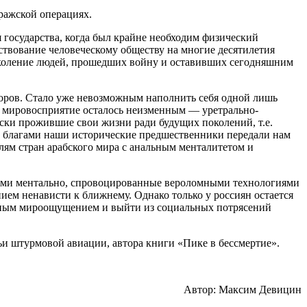
ражской операциях.
 государства, когда был крайне необходим физический
ствование человеческому обществу на многие десятилетия
 поколение людей, прошедших войну и оставивших сегодняшним
оров. Стало уже невозможным наполнить себя одной лишь
 мировосприятие осталось неизменным — уретрально-
ски прожившие свои жизни ради будущих поколений, т.е.
и благами наши исторические предшественники передали нам
ям стран арабского мира с анальным менталитетом и
 нами ментально, спровоцированные вероломными технологиями
ем ненависти к ближнему. Однако только у россиян остается
родным мироощущением и выйти из социальных потрясений
ьи штурмовой авиации, автора книги «Пике в бессмертие».
Автор: Максим Девицин