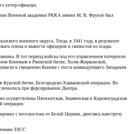
го унтер-офицера.
чании Военной академии РККА имени М. В. Фрунзе был
кого военного округа. Тогда, в 1941 году, в результате
жать плена и вывести офицеров и связистов из осады.
овника. В тот период войска под его управлением потерпели
ваном Коневым в Ржевской битве, Холм-Жирковской,
 привели к смещению Конева с поста командующего Западным
 Курской битве, Белгородско-Харьковской операции. Во
отличились при форсировании Днепра.
о осуществлены Пятихатская, Знаменская и Кировоградская
й операции.
ровку с юго-востока от Белой Церкви, двигаясь навстречу
хроника ТАСС