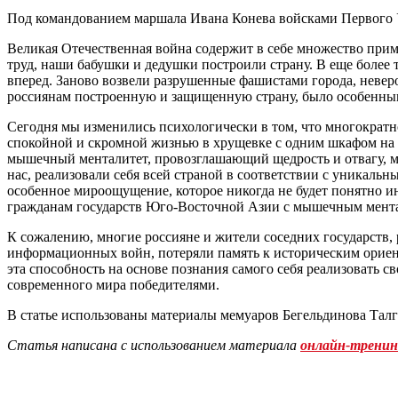
Под командованием маршала Ивана Конева войсками Первого 
Великая Отечественная война содержит в себе множество прим
труд, наши бабушки и дедушки построили страну. В еще более
вперед. Заново возвели разрушенные фашистами города, невер
россиянам построенную и защищенную страну, было особенны
Сегодня мы изменились психологически в том, что многократ
спокойной и скромной жизнью в хрущевке с одним шкафом на 
мышечный менталитет, провозглашающий щедрость и отвагу, м
нас, реализовали себя всей страной в соответствии с уникал
особенное мироощущение, которое никогда не будет понятно и
гражданам государств Юго-Восточной Азии с мышечным мент
К сожалению, многие россияне и жители соседних государств
информационных войн, потеряли память к историческим ориен
эта способность на основе познания самого себя реализовать
современного мира победителями.
В статье использованы материалы мемуаров Бегельдинова Талг
Статья написана с использованием материала
онлайн-тренин