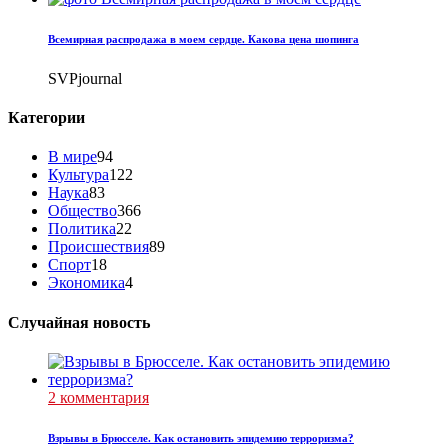
Всемирная распродажа в моем сердце. Какова цена шопинга
SVPjournal
Категории
В мире
94
Культура
122
Наука
83
Общество
366
Политика
22
Происшествия
89
Спорт
18
Экономика
4
Случайная новость
2 комментария
Взрывы в Брюсселе. Как остановить эпидемию терроризма?