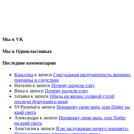
Мы в VK
Мы в Одноклассниках
Последние комментарии
Красотка
к записи
Сексуальная распущенность женщин:
причины и следствия
Наталия
к записи
Почему раздели елку
Вика
к записи
Почему раздели елку
татьяна
к записи
Обида на жизнь: соляной столб
посреди бушующего моря
SVPjournal
к записи
Ненавижу свою мать, или Побег на
край света
Александра
к записи
Ненавижу свою мать, или Побег
на край света
Анастасия
к записи
Я не заслуживаю ничего хорошего.
Психологические причины чувства вины