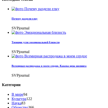
Почему раздели елку
SVPjournal
Тлеющие угли эмоциональной близости
SVPjournal
Всемирная распродажа в моем сердце. Какова цена шопинга
SVPjournal
Категории
В мире
94
Культура
122
Наука
83
Общество
366