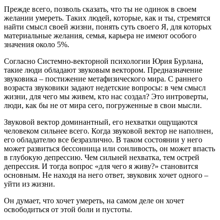
Прежде всего, позволь сказать, что ты не одинок в своем
желании умереть. Таких людей, которые, как и ты, стремятся
найти смысл своей жизни, понять суть своего Я, для которых
материальные желания, семья, карьера не имеют особого
значения около 5%.
Согласно Системно-векторной психологии Юрия Бурлана,
такие люди обладают звуковым вектором. Предназначение
звуковика – постижение метафизического мира. С раннего
возраста звуковики задают недетские вопросы: в чем смысл
жизни, для чего мы живем, кто нас создал? Это интроверты,
люди, как бы не от мира сего, погруженные в свои мысли.
Звуковой вектор доминантный, его нехватки ощущаются
человеком сильнее всего. Когда звуковой вектор не наполнен,
его обладателю все безразлично. В таком состоянии у него
может развиться бессонница или сонливость, он может впасть
в глубокую депрессию. Чем сильней нехватка, тем острей
депрессия. И тогда вопрос «для чего я живу?» становится
основным. Не находя на него ответ, звуковик хочет одного –
уйти из жизни.
Он думает, что хочет умереть, на самом деле он хочет
освободиться от этой боли и пустоты.