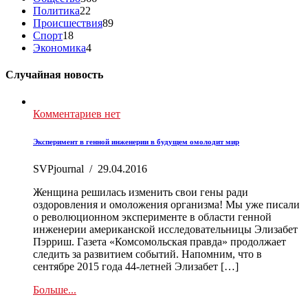
Политика
22
Происшествия
89
Спорт
18
Экономика
4
Случайная новость
Комментариев нет
Эксперимент в генной инженерии в будущем омолодит мир
SVPjournal
/
29.04.2016
Женщина решилась изменить свои гены ради
оздоровления и омоложения организма! Мы уже писали
о революционном эксперименте в области генной
инженерии американской исследовательницы Элизабет
Пэрриш. Газета «Комсомольская правда» продолжает
следить за развитием событий. Напомним, что в
сентябре 2015 года 44-летней Элизабет […]
Больше...