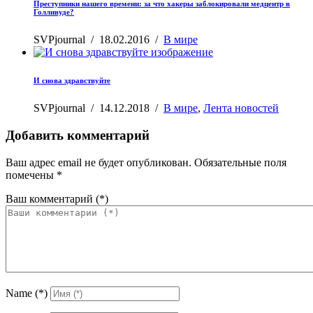
Преступники нашего времени: за что хакеры заблокировали медцентр в
Голливуде?
SVPjournal
/
18.02.2016
/
В мире
И снова здравствуйте
SVPjournal
/
14.12.2018
/
В мире
,
Лента новостей
Добавить комментарий
Ваш адрес email не будет опубликован.
Обязательные поля
помечены
*
Ваш комментарий
(*)
Name
(*)