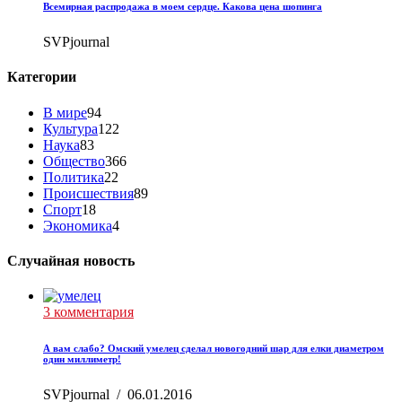
Всемирная распродажа в моем сердце. Какова цена шопинга
SVPjournal
Категории
В мире
94
Культура
122
Наука
83
Общество
366
Политика
22
Происшествия
89
Спорт
18
Экономика
4
Случайная новость
3 комментария
А вам слабо? Омский умелец сделал новогодний шар для елки диаметром
один миллиметр!
SVPjournal
/
06.01.2016