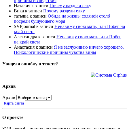
причины и следствия
Наталия
к записи
Почему раздели елку
Вика
к записи
Почему раздели елку
татьяна
к записи
Обида на жизнь: соляной столб
посреди бушующего моря
SVPjournal
к записи
Ненавижу свою мать, или Побег на
край света
Александра
к записи
Ненавижу свою мать, или Побег
на край света
Анастасия
к записи
Я не заслуживаю ничего хорошего.
Психологические причины чувства вины
Увидели ошибку в тексте?
Архив
Архив
Карта сайта
О проекте
SVP Journal – портал независимых экспертов, психологов и