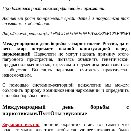
Продолжался рост «дезоморфиновой» наркомании.
Активный рост потребления среди детей и подростков так
называемых «Спайсов».
(http://ru.wikipedia.org/wiki/%CD%E0%F0%EA%EE%EC%
Международный день борьбы с наркотиками Россия, да и
весь мир встречает полной капитуляцией перед
наркоманией.
Наркологи не могут назвать причину этого
пагубного пристрастия, пытаясь объяснять генетической
предрасположенностью, стрессом и неумением реализоваться
в обществе. Вылечить наркомана считается практически
невозможным.
С помощью системно-векторной психологии мы можем
объяснить природу возникновения наркомании и определить
способы борьбы с нею.
Международный день борьбы с
наркотиками.ПустОты звуковые
Звуковой вектор
, ночной охранник стаи, тот самый что
рождает мысль для того, чтобы следующее поколение было