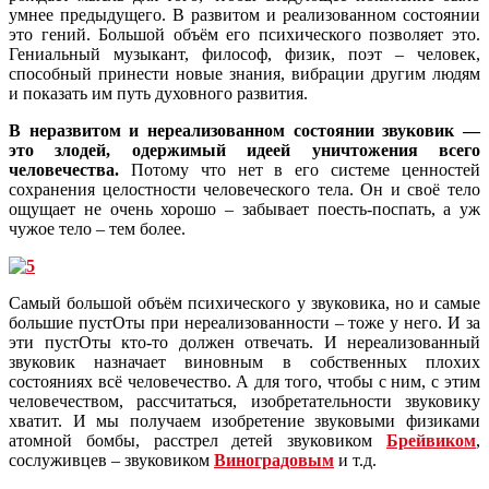
умнее предыдущего. В развитом и реализованном состоянии
это гений. Большой объём его психического позволяет это.
Гениальный музыкант, философ, физик, поэт – человек,
способный принести новые знания, вибрации другим людям
и показать им путь духовного развития.
В неразвитом и нереализованном состоянии звуковик —
это злодей, одержимый идеей уничтожения всего
человечества.
Потому что нет в его системе ценностей
сохранения целостности человеческого тела. Он и своё тело
ощущает не очень хорошо – забывает поесть-поспать, а уж
чужое тело – тем более.
Самый большой объём психического у звуковика, но и самые
большие пустОты при нереализованности – тоже у него. И за
эти пустОты кто-то должен отвечать. И нереализованный
звуковик назначает виновным в собственных плохих
состояниях всё человечество. А для того, чтобы с ним, с этим
человечеством, рассчитаться, изобретательности звуковику
хватит. И мы получаем изобретение звуковыми физиками
атомной бомбы, расстрел детей звуковиком
Брейвиком
,
сослуживцев – звуковиком
Виноградовым
и т.д.