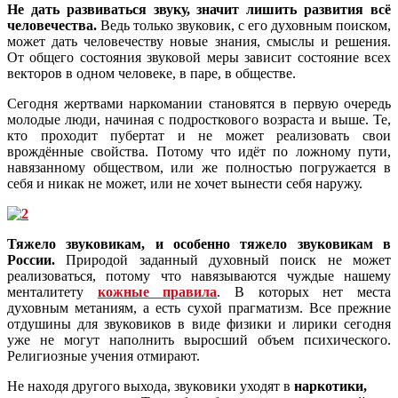
Не дать развиваться звуку, значит лишить развития всё
человечества.
Ведь только звуковик, с его духовным поиском,
может дать человечеству новые знания, смыслы и решения.
От общего состояния звуковой меры зависит состояние всех
векторов в одном человеке, в паре, в обществе.
Сегодня жертвами наркомании становятся в первую очередь
молодые люди, начиная с подросткового возраста и выше. Те,
кто проходит пубертат и не может реализовать свои
врождённые свойства. Потому что идёт по ложному пути,
навязанному обществом, или же полностью погружается в
себя и никак не может, или не хочет вынести себя наружу.
Тяжело звуковикам, и особенно тяжело звуковикам в
России.
Природой заданный духовный поиск не может
реализоваться, потому что навязываются чуждые нашему
менталитету
кожные правила
. В которых нет места
духовным метаниям, а есть сухой прагматизм. Все прежние
отдушины для звуковиков в виде физики и лирики сегодня
уже не могут наполнить выросший объем психического.
Религиозные учения отмирают.
Не находя другого выхода, звуковики уходят в
наркотики,