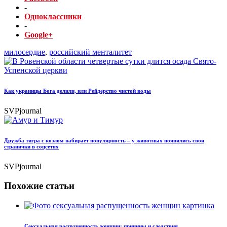
-
Одноклассники
-
Google+
милосердие
,
российский менталитет
Как украинцы Бога делили, или Рейдерство чистой воды
SVPjournal
Дружба тигра с козлом набирает популярность – у животных появились свои
странички в соцсетях
SVPjournal
Похожие статьи
Сексуальная распущенность женщин: причины и следствия