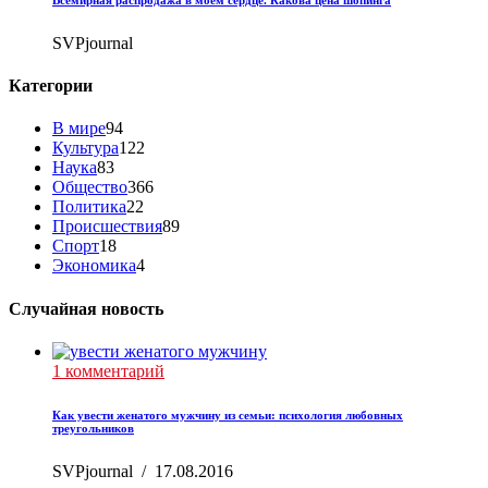
SVPjournal
Категории
В мире
94
Культура
122
Наука
83
Общество
366
Политика
22
Происшествия
89
Спорт
18
Экономика
4
Случайная новость
1 комментарий
Как увести женатого мужчину из семьи: психология любовных
треугольников
SVPjournal
/
17.08.2016