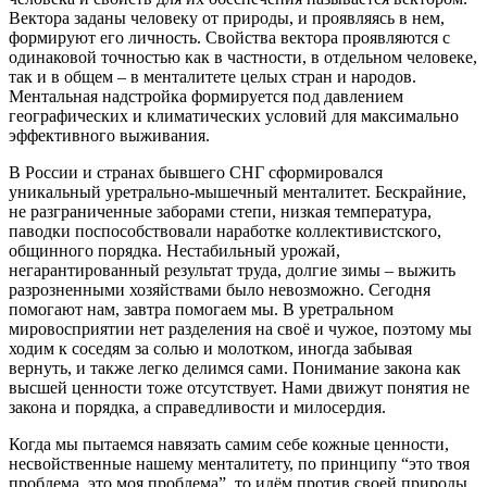
Вектора заданы человеку от природы, и проявляясь в нем,
формируют его личность. Свойства вектора проявляются с
одинаковой точностью как в частности, в отдельном человеке,
так и в общем – в менталитете целых стран и народов.
Ментальная надстройка формируется под давлением
географических и климатических условий для максимально
эффективного выживания.
В России и странах бывшего СНГ сформировался
уникальный уретрально-мышечный менталитет. Бескрайние,
не разграниченные заборами степи, низкая температура,
паводки поспособствовали наработке коллективистского,
общинного порядка. Нестабильный урожай,
негарантированный результат труда, долгие зимы – выжить
разрозненными хозяйствами было невозможно. Сегодня
помогают нам, завтра помогаем мы. В уретральном
мировосприятии нет разделения на своё и чужое, поэтому мы
ходим к соседям за солью и молотком, иногда забывая
вернуть, и также легко делимся сами. Понимание закона как
высшей ценности тоже отсутствует. Нами движут понятия не
закона и порядка, а справедливости и милосердия.
Когда мы пытаемся навязать самим себе кожные ценности,
несвойственные нашему менталитету, по принципу “это твоя
проблема, это моя проблема”, то идём против своей природы