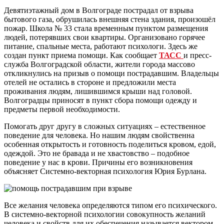
Девятиэтажный дом в Волгограде пострадал от взрыва
бытового газа, обрушилась внешняя стена здания, произошёл
пожар. Школа № 33 стала временным пунктом размещения
людей, потерявших свои квартиры. Организовано горячее
питание, спальные места, работают психологи. Здесь же
создан пункт приема помощи. Как сообщает
ТАСС
и пресс-
служба Волгоградской области, жители города массово
откликнулись на призыв о помощи пострадавшим. Владельцы
отелей не остались в стороне и предложили места
проживания людям, лишившимся крыши над головой.
Волгоградцы приносят в пункт сбора помощи одежду и
предметы первой необходимости.
Помогать друг другу в сложных ситуациях – естественное
поведение для человека. Но нашим людям свойственна
особенная открытость и готовность поделиться кровом, едой,
одеждой. Это не бравада и не хвастовство – подобное
поведение у нас в крови. Причины его возникновения
объясняет Системно-векторная психология Юрия Бурлана.
Все желания человека определяются типом его психического.
В системно-векторной психологии совокупность желаний
человека и свойств для их обеспечения называется вектором.