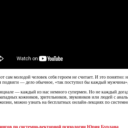
от сам молодой человек себя героем не считает. И это понятно:
и и подвиги — дело обычное, «так поступил бы каждый мужчина»
нциале — каждый из нас немного супермен. Но не каждый догады
западных кожников, зрительников, звуковиков или людей с анал
 жизни, можно узнать на бесплатных онлайн-лекциях по систем
нингов по системно-векторной психологии Юрия Бурлана