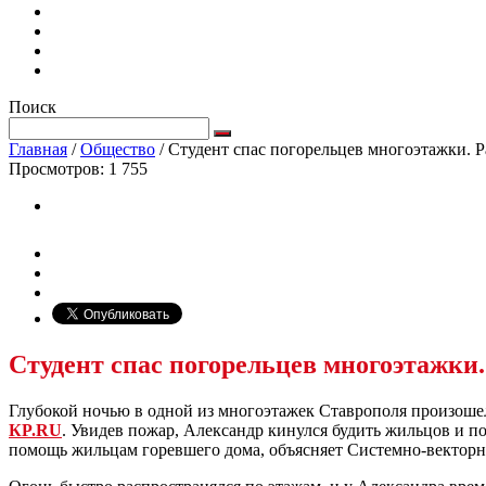
Поиск
Главная
/
Общество
/
Студент спас погорельцев многоэтажки. Р
Просмотров:
1 755
Студент спас погорельцев многоэтажки.
Глубокой ночью в одной из многоэтажек Ставрополя произошел
КP.RU
. Увидев пожар, Александр кинулся будить жильцов и п
помощь жильцам горевшего дома, объясняет Системно-векторн