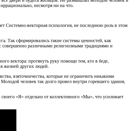
о все двери и будить жильцов. Не размышлял молодой человек и
 иррационально, несмотря ни на что.
няет Системно-векторная психология, не последнюю роль в этом
уга. Так сформировались такие системы ценностей, как
ы с совершенно различными религиозными традициями и
ного вектора: протянуть руку помощи тем, кто в беде,
ия жизней других людей.
вства, взяточничества, которые не ограничить никакими
Молодой человек так долго провел внутри горевшего здания,
воего «Я» отдельно от коллективного «Мы», что усиливает