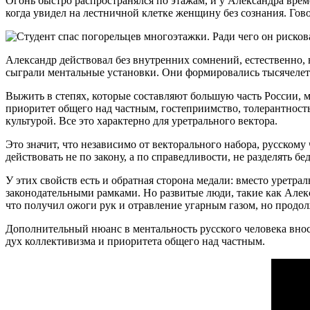
Огонь быстро распространялся по этажам, и у Александра врем
когда увидел на лестничной клетке женщину без сознания. Гово
Александр действовал без внутренних сомнений, естественно, н
сыграли ментальные установки. Они формировались тысячелети
Выжить в степях, которые составляют большую часть России, м
приоритет общего над частным, гостеприимство, толерантнос
культурой. Все это характерно для уретрального вектора.
Это значит, что независимо от векторального набора, русскому
действовать не по закону, а по справедливости, не разделять 
У этих свойств есть и обратная сторона медали: вместо уретр
законодательными рамками. Но развитые люди, такие как Алек
что получил ожоги рук и отравление угарным газом, но прод
Дополнительный нюанс в ментальность русского человека вно
дух коллективизма и приоритета общего над частным.