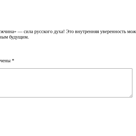
мужчина» — сила русского духа! Это внутренняя уверенность мо
тным будущим.
ечены
*