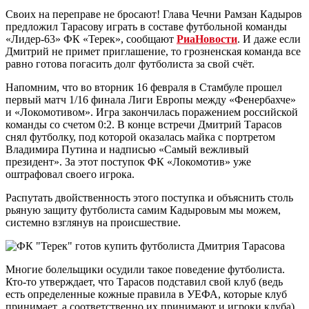
Своих на переправе не бросают! Глава Чечни Рамзан Кадыров
предложил Тарасову играть в составе футбольной команды
«Лидер-63» ФК «Терек», сообщают
РиаНовости
. И даже если
Дмитрий не примет приглашение, то грозненская команда все
равно готова погасить долг футболиста за свой счёт.
Напомним, что во вторник 16 февраля в Стамбуле прошел
первый матч 1/16 финала Лиги Европы между «Фенербахче»
и «Локомотивом». Игра закончилась поражением российской
команды со счетом 0:2. В конце встречи Дмитрий Тарасов
снял футболку, под которой оказалась майка с портретом
Владимира Путина и надписью «Самый вежливый
президент». За этот поступок ФК «Локомотив» уже
оштрафовал своего игрока.
Распутать двойственность этого поступка и объяснить столь
рьяную защиту футболиста самим Кадыровым мы можем,
системно взглянув на происшествие.
Многие болельщики осудили такое поведение футболиста.
Кто-то утверждает, что Тарасов подставил свой клуб (ведь
есть определенные кожные правила в УЕФА, которые клуб
принимает, а соответственно их принимают и игроки клуба).