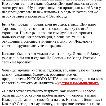
Кто-то считает, что таким образом Дмитрий высказал свое
чисто русское: «Ну, и черт с ним, что проиграли матч! Зато у
нас президент самый вежливый!» Но ведь не готовился же
игрок заранее к проигрышу! Это абсурд!
Была бы победа – победителей не судят, а так… Дмитрию
Тарасову придется ответить за свою выходку по всей
строгости. Несмотря на то, что сам футболист отрицает
попытку создания провокации, а решение УЕФА в
отношении происшествия еще не принято, «Локомотив»
своего «нарушителя» уже оштрафовал.
Казалось бы, на этом можно ставить точку. И кожный Запад
уже давно бы так и сделал. Но Россия – не Запад. Русские
своих не бросают!
Чеченцы, армяне, киргизы, таджики, грузины, узбеки, татары,
казахи, украинцы, белорусы, россияне, все мы –
представители РУССКОГО МИРА и носители одного на всех
коллективистского менталитета –
уретрально-мышечного
.
«Нельзя оставлять такого патриота, как Дмитрий Тарасов,
один на один со своими проблемами», — говорит Рамзан
Кадыров. Да мы и не способны на это. Не помочь ближнему?
Как так? Сегодня я ему помогу, а завтра мне поможет кто-то