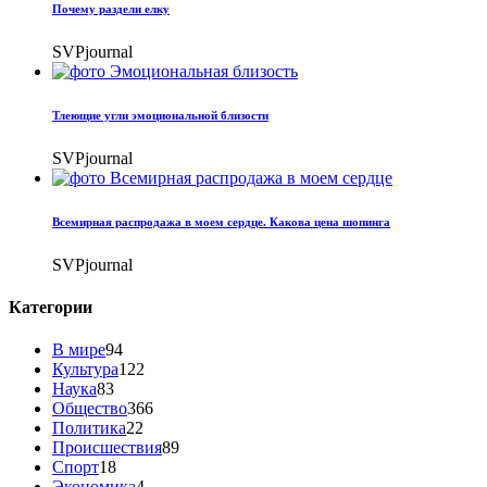
Почему раздели елку
SVPjournal
Тлеющие угли эмоциональной близости
SVPjournal
Всемирная распродажа в моем сердце. Какова цена шопинга
SVPjournal
Категории
В мире
94
Культура
122
Наука
83
Общество
366
Политика
22
Происшествия
89
Спорт
18
Экономика
4