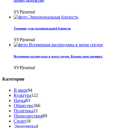
Почему раздели елку
SVPjournal
Тлеющие угли эмоциональной близости
SVPjournal
Всемирная распродажа в моем сердце. Какова цена шопинга
SVPjournal
Категории
В мире
94
Культура
122
Наука
83
Общество
366
Политика
22
Происшествия
89
Спорт
18
Экономика
4