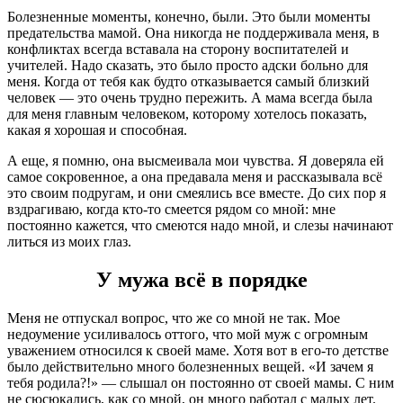
Болезненные моменты, конечно, были. Это были моменты
предательства мамой. Она никогда не поддерживала меня, в
конфликтах всегда вставала на сторону воспитателей и
учителей. Надо сказать, это было просто адски больно для
меня. Когда от тебя как будто отказывается самый близкий
человек — это очень трудно пережить. А мама всегда была
для меня главным человеком, которому хотелось показать,
какая я хорошая и способная.
А еще, я помню, она высмеивала мои чувства. Я доверяла ей
самое сокровенное, а она предавала меня и рассказывала всё
это своим подругам, и они смеялись все вместе. До сих пор я
вздрагиваю, когда кто-то смеется рядом со мной: мне
постоянно кажется, что смеются надо мной, и слезы начинают
литься из моих глаз.
У мужа всё в порядке
Меня не отпускал вопрос, что же со мной не так. Мое
недоумение усиливалось оттого, что мой муж с огромным
уважением относился к своей маме. Хотя вот в его-то детстве
было действительно много болезненных вещей. «И зачем я
тебя родила?!» — слышал он постоянно от своей мамы. С ним
не сюсюкались, как со мной, он много работал с малых лет.