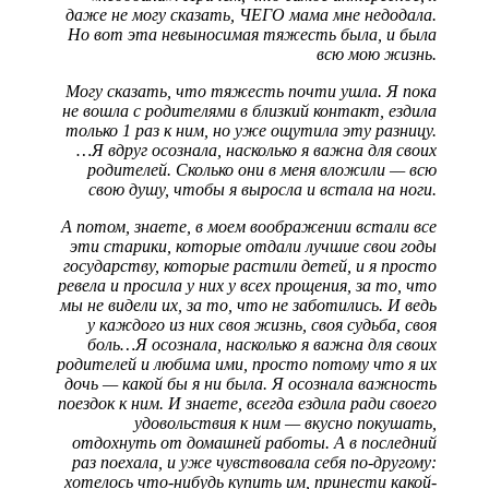
даже не могу сказать, ЧЕГО мама мне недодала.
Но вот эта невыносимая тяжесть была, и была
всю мою жизнь.
Могу сказать, что тяжесть почти ушла. Я пока
не вошла с родителями в близкий контакт, ездила
только 1 раз к ним, но уже ощутила эту разницу.
…Я вдруг осознала, насколько я важна для своих
родителей. Сколько они в меня вложили — всю
свою душу, чтобы я выросла и встала на ноги.
А потом, знаете, в моем воображении встали все
эти старики, которые отдали лучшие свои годы
государству, которые растили детей, и я просто
ревела и просила у них у всех прощения, за то, что
мы не видели их, за то, что не заботились. И ведь
у каждого из них своя жизнь, своя судьба, своя
боль…Я осознала, насколько я важна для своих
родителей и любима ими, просто потому что я их
дочь — какой бы я ни была. Я осознала важность
поездок к ним. И знаете, всегда ездила ради своего
удовольствия к ним — вкусно покушать,
отдохнуть от домашней работы. А в последний
раз поехала, и уже чувствовала себя по-другому:
хотелось что-нибудь купить им, принести какой-