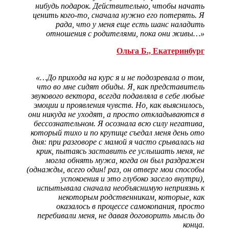
нибудь подарок. Действительно, чтобы начать
ценить кого-то, сначала нужно его потерять. Я
рада, что у меня еще есть шанс наладить
отношения с родителями, пока они живы…»
Ольга Б., Екатеринбург
«…До прихода на курс я и не подозревала о том,
что во мне сидят обиды. Я, как представитель
звукового вектора, всегда подавляла в себе любые
эмоции и проявления чувств. Но, как выяснилось,
они никуда не уходят, а просто откладываются в
бессознательном. Я осознала всю силу негатива,
который тихо и по крупице съедал меня день ото
дня: при разговоре с мамой я часто срывалась на
крик, пытаясь заставить ее услышать меня, не
могла обнять мужа, когда он был раздражен
(однажды, всего один! раз, он отверг мои способы
успокоения и это глубоко засело внутри),
испытывала сначала необъяснимую неприязнь к
некоторым родственникам, которые, как
оказалось в процессе самокопания, просто
перебивали меня, не давая договорить мысль до
конца.