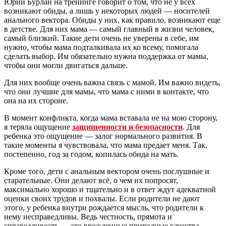
Юрий Бурлан на тренинге говорит о том, что не у всех
возникают обиды, а лишь у некоторых людей — носителей
анального вектора. Обиды у них, как правило, возникают еще
в детстве. Для них мама — самый главный в жизни человек,
самый близкий. Такие дети очень не уверены в себе, им
нужно, чтобы мама подталкивала их ко всему, помогала
сделать выбор. Им обязательно нужна поддержка от мамы,
чтобы они могли двигаться дальше.
Для них вообще очень важна связь с мамой. Им важно видеть,
что они лучшие для мамы, что мама с ними в контакте, что
она на их стороне.
В момент конфликта, когда мама вставала не на мою сторону,
я теряла ощущение
защищенности и безопасности
. Для
ребенка это ощущение — залог нормального развития. В
такие моменты я чувствовала, что мама предает меня. Так,
постепенно, год за годом, копилась обида на мать.
Кроме того, дети с анальным вектором очень послушные и
старательные. Они делают всё, о чем их попросят,
максимально хорошо и тщательно и в ответ ждут адекватной
оценки своих трудов и похвалы. Если родители не дают
этого, у ребенка внутри рождается мысль, что родители к
нему несправедливы. Ведь честность, прямота и
справедливость — это врожденные природные качества