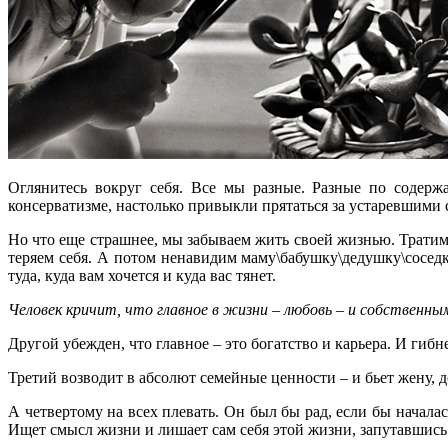
Оглянитесь вокруг себя. Все мы разные. Разные по содерж
консерватизме, настолько привыкли прятаться за устаревшими 
Но что еще страшнее, мы забываем жить своей жизнью. Тратим
теряем себя. А потом ненавидим маму\бабушку\дедушку\соседку
туда, куда вам хочется и куда вас тянет.
Человек кричит, что главное в жизни – любовь – и собствен
Другой убежден, что главное – это богатство и карьера. И гибн
Третий возводит в абсолют семейные ценности – и бьет жену, до
А четвертому на всех плевать. Он был бы рад, если бы началас
Ищет смысл жизни и лишает сам себя этой жизни, запутавшись