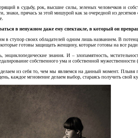
ерящий в судьбу, рок, высшие силы, зеленых человечков и собс
знаки, прячась за этой мишурой как за очередной из десятков е
е.
ваться в ненужном даже ему спектакле, в который он превра
м в ступор своих обладателей одним лишь названием. В потенци
 которые готовы защищать женщину, которые готовы на все ради
, энциклопедические знания. И – злопамятность, мстительност
далирование собственного ума и собственной мужественности (
делаем из себя то, чем мы являемся на данный момент. Плывя 
ень, каждое мгновение делаем выбор, стараясь получить свой к