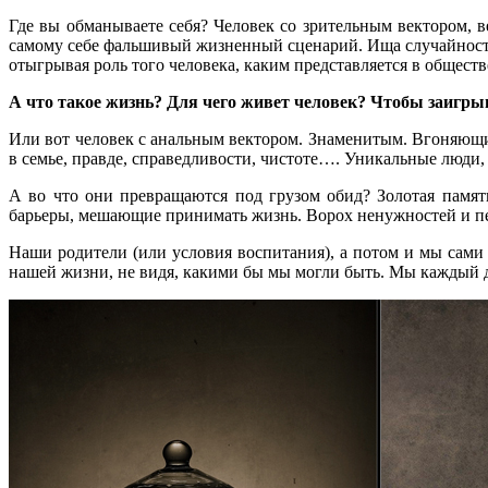
Где вы обманываете себя? Человек со зрительным вектором, в
самому себе фальшивый жизненный сценарий. Ища случайности, 
отыгрывая роль того человека, каким представляется в обществ
А что такое жизнь? Для чего живет человек? Чтобы заигры
Или вот человек с анальным вектором. Знаменитым. Вгоняющи
в семье, правде, справедливости, чистоте…. Уникальные люди,
А во что они превращаются под грузом обид? Золотая память
барьеры, мешающие принимать жизнь. Ворох ненужностей и пе
Наши родители (или условия воспитания), а потом и мы сами 
нашей жизни, не видя, какими бы мы могли быть. Мы каждый д