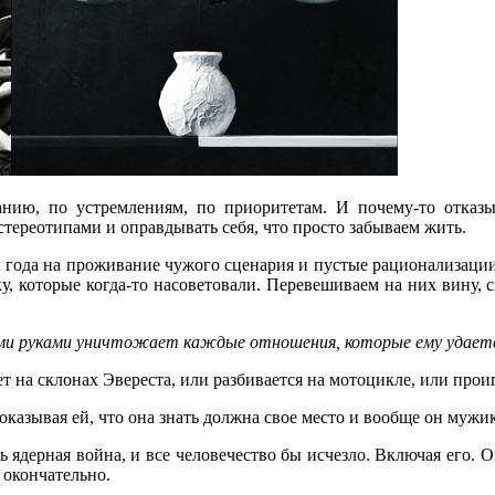
анию, по устремлениям, по приоритетам. И почему-то отказы
стереотипами и оправдывать себя, что просто забываем жить.
 года на проживание чужого сценария и пустые рационализации.
, которые когда-то насоветовали. Перевешиваем на них вину, с
ными руками уничтожает каждые отношения, которые ему удает
ет на склонах Эвереста, или разбивается на мотоцикле, или прои
казывая ей, что она знать должна свое место и вообще он мужик.
ь ядерная война, и все человечество бы исчезло. Включая его. О
 окончательно.