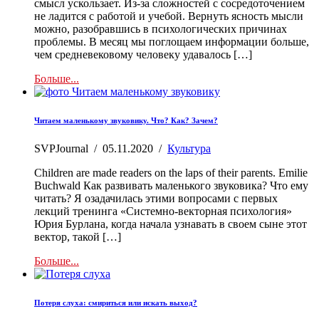
смысл ускользает. Из-за сложностей с сосредоточением
не ладится с работой и учебой. Вернуть ясность мысли
можно, разобравшись в психологических причинах
проблемы. В месяц мы поглощаем информации больше,
чем средневековому человеку удавалось […]
Больше...
Читаем маленькому звуковику. Что? Как? Зачем?
SVPJournal
/
05.11.2020
/
Культура
Children are made readers on the laps of their parents. Emilie
Buchwald Как развивать маленького звуковика? Что ему
читать? Я озадачилась этими вопросами с первых
лекций тренинга «Системно-векторная психология»
Юрия Бурлана, когда начала узнавать в своем сыне этот
вектор, такой […]
Больше...
Потеря слуха: смириться или искать выход?