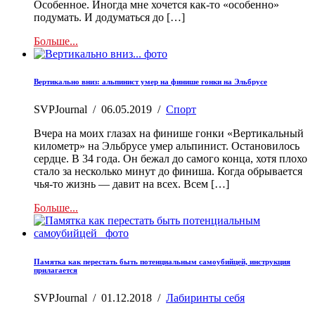
Особенное. Иногда мне хочется как-то «особенно»
подумать. И додуматься до […]
Больше...
Вертикально вниз: альпинист умер на финише гонки на Эльбрусе
SVPJournal
/
06.05.2019
/
Спорт
Вчера на моих глазах на финише гонки «Вертикальный
километр» на Эльбрусе умер альпинист. Остановилось
сердце. В 34 года. Он бежал до самого конца, хотя плохо
стало за несколько минут до финиша. Когда обрывается
чья-то жизнь — давит на всех. Всем […]
Больше...
Памятка как перестать быть потенциальным самоубийцей, инструкция
прилагается
SVPJournal
/
01.12.2018
/
Лабиринты себя