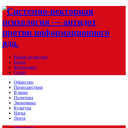
Выбор редактора
Видео
Фотосюжет
Спорт
Общество
Происшествия
В мире
Политика
Экономика
Культура
Наука
Лента
Общество