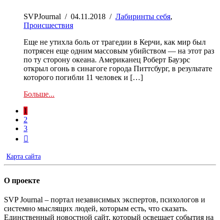
SVPJournal
/
04.11.2018
/
Лабиринты себя
,
Происшествия
Еще не утихла боль от трагедии в Керчи, как мир был
потрясен еще одним массовым убийством — на этот раз
по ту сторону океана. Американец Роберт Бауэрс
открыл огонь в синагоге города Питтсбург, в результате
которого погибли 11 человек и […]
Больше...
1
2
3

Карта сайта
О проекте
SVP Journal – портал независимых экспертов, психологов и
системно мыслящих людей, которым есть, что сказать.
Единственный новостной сайт, который освещает события на