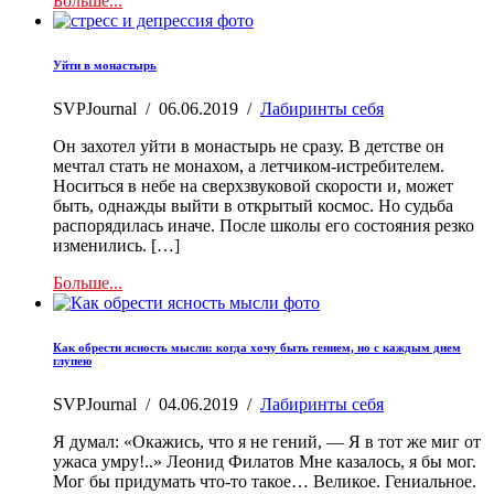
Больше...
Уйти в монастырь
SVPJournal
/
06.06.2019
/
Лабиринты себя
Он захотел уйти в монастырь не сразу. В детстве он
мечтал стать не монахом, а летчиком-истребителем.
Носиться в небе на сверхзвуковой скорости и, может
быть, однажды выйти в открытый космос. Но судьба
распорядилась иначе. После школы его состояния резко
изменились. […]
Больше...
Как обрести ясность мысли: когда хочу быть гением, но с каждым днем
глупею
SVPJournal
/
04.06.2019
/
Лабиринты себя
Я думал: «Окажись, что я не гений, — Я в тот же миг от
ужаса умру!..» Леонид Филатов Мне казалось, я бы мог.
Мог бы придумать что-то такое… Великое. Гениальное.