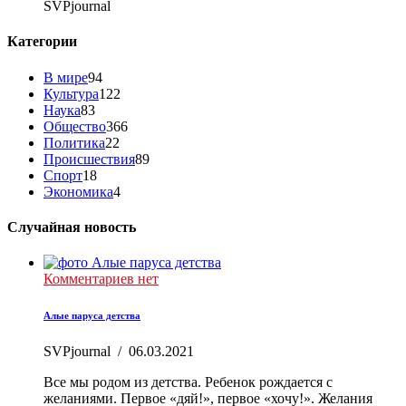
SVPjournal
Категории
В мире
94
Культура
122
Наука
83
Общество
366
Политика
22
Происшествия
89
Спорт
18
Экономика
4
Случайная новость
Комментариев нет
Алые паруса детства
SVPjournal
/
06.03.2021
Все мы родом из детства. Ребенок рождается с
желаниями. Первое «дяй!», первое «хочу!». Желания