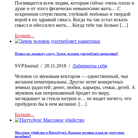
Посвящается всем людям, которым сейчас очень плохо в
душе и от этого физически невыносимо жить… С
искренним сочувствием, глубокой любовью и твердой
верой в их здравый смысл. Когда ты так устал искать
смысл и обессилел жить… Когда тебе так больно […]
Больше...
Пошел по ложному следу. Зачем человек употребляет наркотики?
SVPJournal
/
20.11.2018
/
Лабиринты себя
Человек со звуковым вектором — единственный, чьи
желания нематериальны. Другие хотят конкретных
земных радостей: денег, любви, карьеры, семьи, детей. А
звуковик как неприкаянный бродит по миру,
заглядывает за стекла витрин и… не видит ничего, что
пробудило бы в нем желание. […]
Больше...
Массовое убийство в Питтсбурге. Каковы мотивы и как не допустить
подобное?