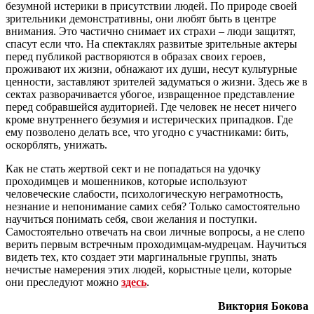
безумной истерики в присутствии людей. По природе своей
зрительники демонстративны, они любят быть в центре
внимания. Это частично снимает их страхи – люди защитят,
спасут если что. На спектаклях развитые зрительные актеры
перед публикой растворяются в образах своих героев,
проживают их жизни, обнажают их души, несут культурные
ценности, заставляют зрителей задуматься о жизни. Здесь же в
сектах разворачивается убогое, извращенное представление
перед собравшейся аудиторией. Где человек не несет ничего
кроме внутреннего безумия и истерических припадков. Где
ему позволено делать все, что угодно с участниками: бить,
оскорблять, унижать.
Как не стать жертвой сект и не попадаться на удочку
проходимцев и мошенников, которые используют
человеческие слабости, психологическую неграмотность,
незнание и непонимание самих себя? Только самостоятельно
научиться понимать себя, свои желания и поступки.
Самостоятельно отвечать на свои личные вопросы, а не слепо
верить первым встречным проходимцам-мудрецам. Научиться
видеть тех, кто создает эти маргинальные группы, знать
нечистые намерения этих людей, корыстные цели, которые
они преследуют можно
здесь
.
Виктория Бокова