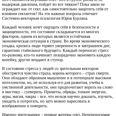
выдержав давления, пойдет во все тяжкие? Пока закон не
ограждает нас от сект, как самостоятельно защитить себя от
влияния сектантов? На эти важные вопросы отвечает
Системно-векторная психология Юрия Бурлана.
Каждый человек хочет ощущать себя в безопасности и
защищенности, это состояние складывается из многих
факторов, одним из которых является устойчивая
экономическая ситуация в стране. Во время экономического
упадка, кризиса люди теряют уверенность в завтрашнем дне,
гарантиях стабильного будущего. Каждый переносит стресс
по-разному, кто-то начинает лихорадочно экономить каждую
копейку, другие впадают в ступор.
В состоянии стресса у людей со зрительным вектором
обостряется чувство страха, корень которого – страх смерти.
Они обладают образным мышление и в потенциале высоким
интеллектом, но, не используя его для развития, учебы и
умственной деятельности, они предпочитают верить на слово
в мистику – суеверить. Приметы, обряды, тонкие энергии,
ауры, магия, чакры – все, что нельзя научно доказать, изучить,
увидеть и потрогать, но зато можно нарисовать в
воображении и поверить.
Именно зрительники – первые жертвы сект. Непереносимая