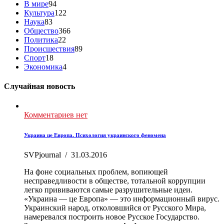
В мире
94
Культура
122
Наука
83
Общество
366
Политика
22
Происшествия
89
Спорт
18
Экономика
4
Случайная новость
Комментариев нет
Украина це Европа. Психология украинского феномена
SVPjournal
/
31.03.2016
На фоне социальных проблем, вопиющей
несправедливости в обществе, тотальной коррупции
легко прививаются самые разрушительные идеи.
«Украина — це Европа» — это информационный вирус.
Украинский народ, отколовшийся от Русского Мира,
намеревался построить новое Русское Государство.