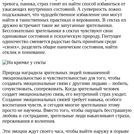
тревога, паника, страх гонят их найти способ избавиться от
ужасающих внутренних состояний. А суеверность ложно
подсказывает, что чудодейственное избавление они могут
найти в таинственных практиках и верованиях. В сектах их
дружно встречают такие же запуганные зрительники.
Бессознательно зрительники в сектах чувствуют свои
одинаковые состояния и психическую природу. Гнетущее
одиночество сменяется радостью быть принятым среди
«своих», разделить общие панические состояния, найти
отклик и понимание.
Природа наградила зрительных людей повышенной
эмоциональностью и чувствительностью для того, чтобы
создавать эмоциональные связи с другими людьми – любить,
сочувствовать, сопереживать. Когда зрительный человек
создает эмоциональную связь, его внутренний страх уходит.
Создание эмоциональных связей требует навыка, особого
воспитания чувств, и сегодня многие зрительники этому
просто не научены. Вместо того, чтобы ощущать бесстрашную
любовь и сострадание, зрительные люди накапливают страхи,
переживания и волнения.
Эти эмоции ждут своего часа, чтобы выйти наружу в порыве