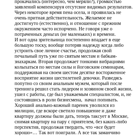
прокачались (интересно, чем меряли?), громкостью
заявлений компенсируя отсутсвие видимых результатов.
Через некоторое время пена осела, и проявилась не
очень притная действительность. Желаемое не
достигнуто (естественно), и отношение с прежним
окружением часто испорчено. Не говоря уже о
потраченных деньгах (не маленьких) и времени.
И вот одна зрительница постепенно впадает в еще
большую тоску, вообще потеряв надежду когда либо
устроить свое личное счастье, продолжая свой
печальный путь уже по святым местам и бабкам-
знахаркам. Вторая продолжает тонкими вибрациями
колыхаться по местам силы и йоговским семинарам,
поддерживая на своем шестом десятке восторженное
восприятие жизни шестилетней девочки. Разведясь
попутно со своим анальным мужем, который после
тренинга решил стать лидером и хозяином своей жизни,
ушел с работы, где был уважаемым специалистом, и, не
состоявшись в роли бизнесмена, начал попивать.
Хороший анально-кожный паренек уволился из
милиции, где вскоре светило повышение и даже
квартиру должны были дать, теперь таксует в Москве,
снимая квартиру на пару с приятелем, без каких-либо
перспектив, продолжая твердить, что «все будет
хорошо»… Так вот поиграли. А все так заманчиво