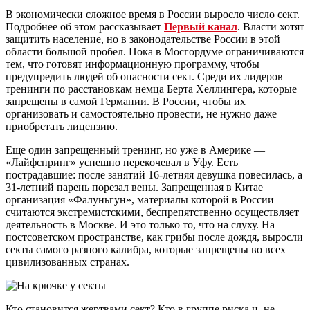
В экономически сложное время в России выросло число сект.
Подробнее об этом рассказывает
Первый канал
. Власти хотят
защитить население, но в законодательстве России в этой
области большой пробел. Пока в Мосгордуме ограничиваются
тем, что готовят информационную программу, чтобы
предупредить людей об опасности сект. Среди их лидеров –
тренинги по расстановкам немца Берта Хеллингера, которые
запрещены в самой Германии. В России, чтобы их
организовать и самостоятельно провести, не нужно даже
приобретать лицензию.
Еще один запрещенный тренинг, но уже в Америке —
«Лайфспринг» успешно перекочевал в Уфу. Есть
пострадавшие: после занятий 16-летняя девушка повесилась, а
31-летний парень порезал вены. Запрещенная в Китае
организация «Фалуньгун», материалы которой в России
считаются экстремистскими, беспрепятственно осуществляет
деятельность в Москве. И это только то, что на слуху. На
постсоветском пространстве, как грибы после дождя, выросли
секты самого разного калибра, которые запрещены во всех
цивилизованных странах.
Кто становится жертвами сект? Кто в группе риска и, не