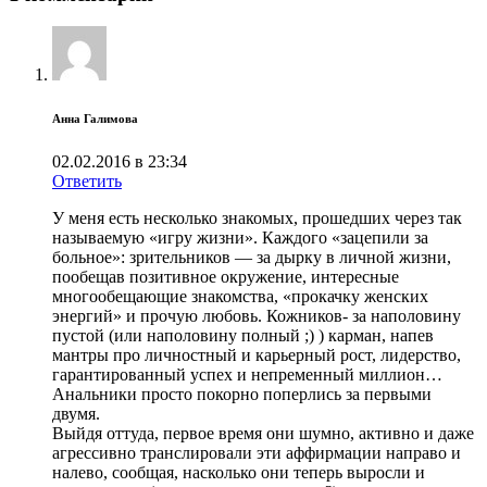
Анна Галимова
02.02.2016 в 23:34
Ответить
У меня есть несколько знакомых, прошедших через так
называемую «игру жизни». Каждого «зацепили за
больное»: зрительников — за дырку в личной жизни,
пообещав позитивное окружение, интересные
многообещающие знакомства, «прокачку женских
энергий» и прочую любовь. Кожников- за наполовину
пустой (или наполовину полный ;) ) карман, напев
мантры про личностный и карьерный рост, лидерство,
гарантированный успех и непременный миллион…
Анальники просто покорно поперлись за первыми
двумя.
Выйдя оттуда, первое время они шумно, активно и даже
агрессивно транслировали эти аффирмации направо и
налево, сообщая, насколько они теперь выросли и